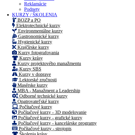
Reklamácie
Podnety
KURZY / ŠKOLENIA
BOZP a PO
Elektrotechnické kurzy
Environmentálne kurzy
Gastronomické kurzy
Hygienické kurzy
Krajčírske kurzy
Kurzy fotografovania
Kurzy krásy
Kurzy projektového manažmentu
Kurzy SBS
Kurzy v doprave
Lektorské zručnosti
Masérske kurzy
MBA - Manažment a Leadership
Odborné technické kurzy
Opatrovateľské kurzy
Počítačové kurzy
Počítačové kurzy - 3D modelovanie
Počítačové kurzy - grafické kurzy
Počítačové kurzy - kancelárske programy
Počítačové kurzy - strojopis
Školenia krásy