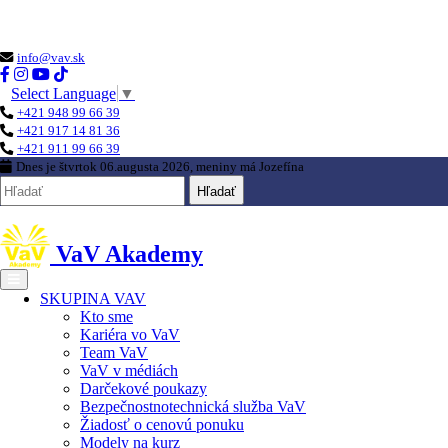
Loading...
info@vav.sk
Select Language
▼
+421 948 99 66 39
+421 917 14 81 36
+421 911 99 66 39
Dnes je
štvrtok 06.augusta 2026
, meniny má
Jozefína
Hľadať
VaV Akademy
SKUPINA VAV
Kto sme
Kariéra vo VaV
Team VaV
VaV v médiách
Darčekové poukazy
Bezpečnostnotechnická služba VaV
Žiadosť o cenovú ponuku
Modely na kurz