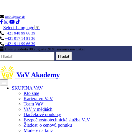
Loading...
info@vav.sk
Select Language
▼
+421 948 99 66 39
+421 917 14 81 36
+421 911 99 66 39
Dnes je
sobota 08.augusta 2026
, meniny má
Oskar
Hľadať
VaV Akademy
SKUPINA VAV
Kto sme
Kariéra vo VaV
Team VaV
VaV v médiách
Darčekové poukazy
Bezpečnostnotechnická služba VaV
Žiadosť o cenovú ponuku
Modely na kurz