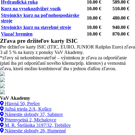
Hydraulická ruka
10.00 €
589.00 €
Kurz na vysokozdvižný vozík
10.00 €
510.00 €
Strojnícky kurz na poľnohospodárske
10.00 €
480.00 €
stroje
Strojnícky kurz na stavebné stroje
10.00 €
940.00 €
Viazač bremien
10.00 €
870.00 €
Zľava pre držiteľov karty ISIC
Pre držiteľov karty ISIC (ITIC, EURO, JUNIOR Railplus Euro) zľava
3 až 5 % na kurzy z ponuky VaV Akademy.
*zľavy sú nekombinovateľné – výnimkou je zľava za odporúčanie
(platí iba pri odporúčaní nového klienta/príp. klientov) a vernostná
zľava, ktorú možno kombinovať iba s jednou ďalšou zľavou.
VaV Akademy
Hlavná 50, Prešov
Južná trieda 2/A, Košice
Námestie slobody 37, Sabinov
Priemyselná 2, Michalovce
M. R. Štefánika 3197/32, Trebišov
Námestie slobody 26, Humenné