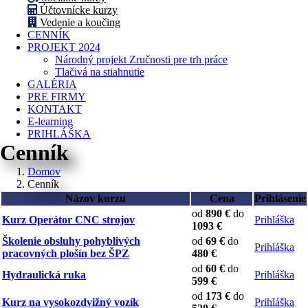
Účtovnícke kurzy
Vedenie a koučing
CENNÍK
PROJEKT 2024
Národný projekt Zručnosti pre trh práce
Tlačivá na stiahnutie
GALÉRIA
PRE FIRMY
KONTAKT
E-learning
PRIHLÁŠKA
Cenník
Domov
Cenník
Názov kurzu
Cena
Prihlásenie
od
890 €
do
Kurz Operátor CNC strojov
Prihláška
1093 €
Školenie obsluhy pohyblivých
od
69 €
do
Prihláška
pracovných plošín bez ŠPZ
480 €
od
60 €
do
Hydraulická ruka
Prihláška
599 €
od
173 €
do
Kurz na vysokozdvižný vozík
Prihláška