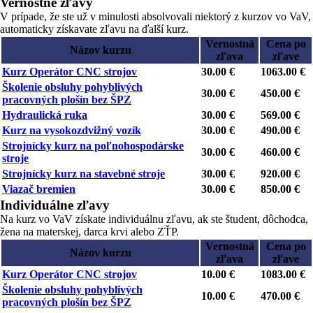
Vernostné zľavy
V prípade, že ste už v minulosti absolvovali niektorý z kurzov vo VaV,
automaticky získavate zľavu na ďalší kurz.
Vernostná
Cena po
Názov kurzu
zľava
zľave
Kurz Operátor CNC strojov
30.00 €
1063.00 €
Školenie obsluhy pohyblivých
30.00 €
450.00 €
pracovných plošín bez ŠPZ
Hydraulická ruka
30.00 €
569.00 €
Kurz na vysokozdvižný vozík
30.00 €
490.00 €
Strojnícky kurz na poľnohospodárske
30.00 €
460.00 €
stroje
Strojnícky kurz na stavebné stroje
30.00 €
920.00 €
Viazač bremien
30.00 €
850.00 €
Individuálne zľavy
Na kurz vo VaV získate individuálnu zľavu, ak ste študent, dôchodca,
žena na materskej, darca krvi alebo ZŤP.
Vernostná
Cena po
Názov kurzu
zľava
zľave
Kurz Operátor CNC strojov
10.00 €
1083.00 €
Školenie obsluhy pohyblivých
10.00 €
470.00 €
pracovných plošín bez ŠPZ