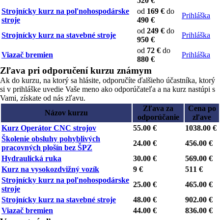
520 €
Strojnícky kurz na poľnohospodárske
od
169 €
do
Prihláška
stroje
490 €
od
249 €
do
Strojnícky kurz na stavebné stroje
Prihláška
950 €
od
72 €
do
Viazač bremien
Prihláška
880 €
Zľava pri odporučení kurzu známym
Ak do kurzu, na ktorý sa hlásite, odporučíte ďalšieho účastníka, ktorý
si v prihláške uvedie Vaše meno ako odporúčateľa a na kurz nastúpi s
Vami, získate od nás zľavu.
Zľava za
Cena po
Názov kurzu
odporúčanie
zľave
Kurz Operátor CNC strojov
55.00 €
1038.00 €
Školenie obsluhy pohyblivých
24.00 €
456.00 €
pracovných plošín bez ŠPZ
Hydraulická ruka
30.00 €
569.00 €
Kurz na vysokozdvižný vozík
9 €
511 €
Strojnícky kurz na poľnohospodárske
25.00 €
465.00 €
stroje
Strojnícky kurz na stavebné stroje
48.00 €
902.00 €
Viazač bremien
44.00 €
836.00 €