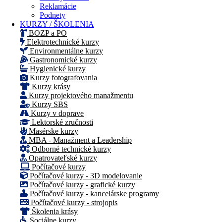
Reklamácie
Podnety
KURZY / ŠKOLENIA
BOZP a PO
Elektrotechnické kurzy
Environmentálne kurzy
Gastronomické kurzy
Hygienické kurzy
Kurzy fotografovania
Kurzy krásy
Kurzy projektového manažmentu
Kurzy SBS
Kurzy v doprave
Lektorské zručnosti
Masérske kurzy
MBA - Manažment a Leadership
Odborné technické kurzy
Opatrovateľské kurzy
Počítačové kurzy
Počítačové kurzy - 3D modelovanie
Počítačové kurzy - grafické kurzy
Počítačové kurzy - kancelárske programy
Počítačové kurzy - strojopis
Školenia krásy
Sociálne kurzy