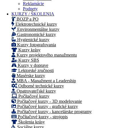
Reklamácie
Podnety
KURZY / ŠKOLENIA
BOZP a PO
Elektrotechnické kurzy
Environmentálne kurzy
Gastronomické kurzy
Hygienické kurzy
Kurzy fotografovania
Kurzy krásy
Kurzy projektového manažmentu
Kurzy SBS
Kurzy v doprave
Lektorské zručnosti
Masérske kurzy
MBA - Manažment a Leadership
Odborné technické kurzy
Opatrovateľské kurzy
Počítačové kurzy
Počítačové kurzy - 3D modelovanie
Počítačové kurzy - grafické kurzy
Počítačové kurzy - kancelárske programy
Počítačové kurzy - strojopis
Školenia krásy
Sociálne kurzy