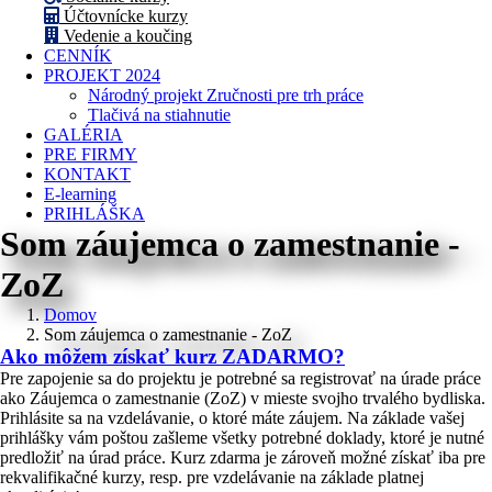
Účtovnícke kurzy
Vedenie a koučing
CENNÍK
PROJEKT 2024
Národný projekt Zručnosti pre trh práce
Tlačivá na stiahnutie
GALÉRIA
PRE FIRMY
KONTAKT
E-learning
PRIHLÁŠKA
Som záujemca o zamestnanie -
ZoZ
Domov
Som záujemca o zamestnanie - ZoZ
Ako môžem získať kurz ZADARMO?
Pre zapojenie sa do projektu je potrebné sa registrovať na úrade práce
ako Záujemca o zamestnanie (ZoZ) v mieste svojho trvalého bydliska.
Prihlásite sa na vzdelávanie, o ktoré máte záujem. Na základe vašej
prihlášky vám poštou zašleme všetky potrebné doklady, ktoré je nutné
predložiť na úrad práce. Kurz zdarma je zároveň možné získať iba pre
rekvalifikačné kurzy, resp. pre vzdelávanie na základe platnej