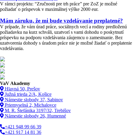
V rámci projektu: “Zručnosti pre trh práce” pre ZoZ je možné
požiadať o príspevok v maximálnej výške 2000 eur.
Mám záruku, že mi bude vzdelávanie preplatené?
V prípade, že vám úrad práce, sociálnych vecí a rodiny predloženú
požiadavku na kurz schváli, uzatvorí s vami dohodu o poskytnutí
príspevku na podporu vzdelávania záujemcu o zamestnanie. Bez
uzatvorenia dohody s úradom práce nie je možné žiadať o preplatenie
vzdelávania.
VaV Akademy
Hlavná 50, Prešov
Južná trieda 2/A, Košice
Námestie slobody 37, Sabinov
Priemyselná 2, Michalovce
M. R. Štefánika 3197/32, Trebišov
Námestie slobody 26, Humenné
+421 948 99 66 39
+421 917 14 81 36