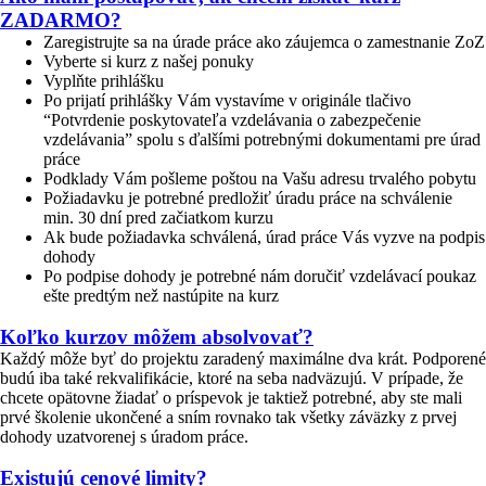
ZADARMO?
Zaregistrujte sa na úrade práce ako záujemca o zamestnanie ZoZ
Vyberte si kurz z našej ponuky
Vyplňte prihlášku
Po prijatí prihlášky Vám vystavíme v originále tlačivo
“Potvrdenie poskytovateľa vzdelávania o zabezpečenie
vzdelávania” spolu s ďalšími potrebnými dokumentami pre úrad
práce
Podklady Vám pošleme poštou na Vašu adresu trvalého pobytu
Požiadavku je potrebné predložiť úradu práce na schválenie
min. 30 dní pred začiatkom kurzu
Ak bude požiadavka schválená, úrad práce Vás vyzve na podpis
dohody
Po podpise dohody je potrebné nám doručiť vzdelávací poukaz
ešte predtým než nastúpite na kurz
Koľko kurzov môžem absolvovať?
Každý môže byť do projektu zaradený maximálne dva krát. Podporené
budú iba také rekvalifikácie, ktoré na seba nadväzujú. V prípade, že
chcete opätovne žiadať o príspevok je taktiež potrebné, aby ste mali
prvé školenie ukončené a sním rovnako tak všetky záväzky z prvej
dohody uzatvorenej s úradom práce.
Existujú cenové limity?