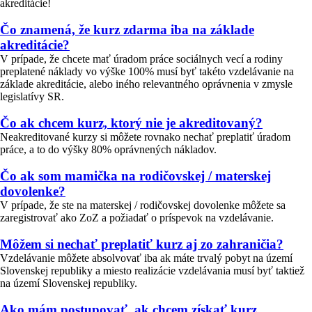
akreditácie!
Čo znamená, že kurz zdarma iba na základe
akreditácie?
V prípade, že chcete mať úradom práce sociálnych vecí a rodiny
preplatené náklady vo výške 100% musí byť takéto vzdelávanie na
základe akreditácie, alebo iného relevantného oprávnenia v zmysle
legislatívy SR.
Čo ak chcem kurz, ktorý nie je akreditovaný?
Neakreditované kurzy si môžete rovnako nechať preplatiť úradom
práce, a to do výšky 80% oprávnených nákladov.
Čo ak som mamička na rodičovskej / materskej
dovolenke?
V prípade, že ste na materskej / rodičovskej dovolenke môžete sa
zaregistrovať ako ZoZ a požiadať o príspevok na vzdelávanie.
Môžem si nechať preplatiť kurz aj zo zahraničia?
Vzdelávanie môžete absolvovať iba ak máte trvalý pobyt na území
Slovenskej republiky a miesto realizácie vzdelávania musí byť taktiež
na území Slovenskej republiky.
Ako mám postupovať, ak chcem získať kurz