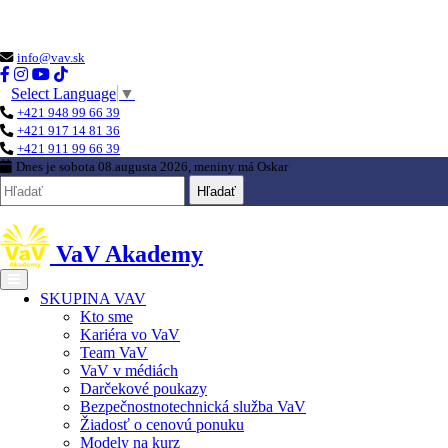
Loading...
info@vav.sk
Select Language
▼
+421 948 99 66 39
+421 917 14 81 36
+421 911 99 66 39
Dnes je
sobota 08.augusta 2026
, meniny má
Oskar
Hľadať
VaV Akademy
SKUPINA VAV
Kto sme
Kariéra vo VaV
Team VaV
VaV v médiách
Darčekové poukazy
Bezpečnostnotechnická služba VaV
Žiadosť o cenovú ponuku
Modely na kurz