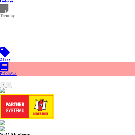
Galéria
Termíny
Kurzy otvárame priebežne po naplnení skupiny.
O presných termínoch budete upovedomení telefonicky.
Zľavy
Prihláška
‹
›
VaV Akademy