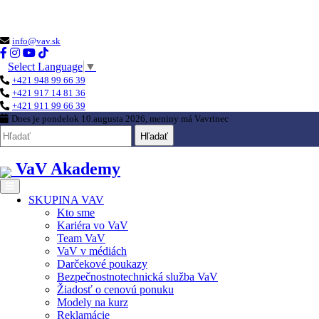
Loading...
info@vav.sk
Select Language
▼
+421 948 99 66 39
+421 917 14 81 36
+421 911 99 66 39
Dnes je
pondelok 10.augusta 2026
, meniny má
Vavrinec
Hľadať
VaV Akademy
SKUPINA VAV
Kto sme
Kariéra vo VaV
Team VaV
VaV v médiách
Darčekové poukazy
Bezpečnostnotechnická služba VaV
Žiadosť o cenovú ponuku
Modely na kurz
Reklamácie