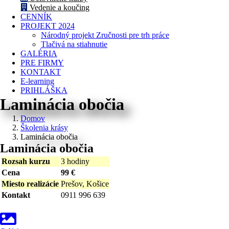
Vedenie a koučing
CENNÍK
PROJEKT 2024
Národný projekt Zručnosti pre trh práce
Tlačivá na stiahnutie
GALÉRIA
PRE FIRMY
KONTAKT
E-learning
PRIHLÁŠKA
Laminácia obočia
Domov
Školenia krásy
Laminácia obočia
Laminácia obočia
Rozsah kurzu
3 hodiny
Cena
99 €
Miesto realizácie
Prešov, Košice
Kontakt
0911 996 639