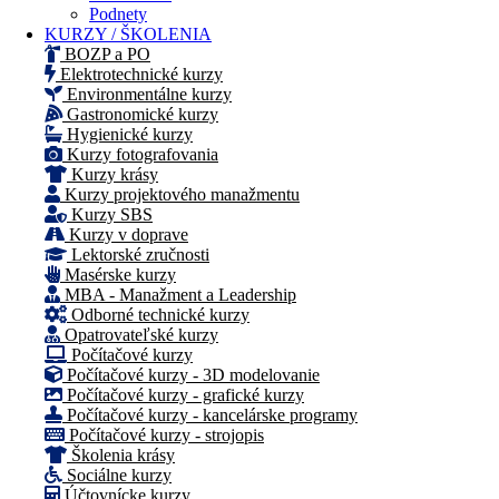
Podnety
KURZY / ŠKOLENIA
BOZP a PO
Elektrotechnické kurzy
Environmentálne kurzy
Gastronomické kurzy
Hygienické kurzy
Kurzy fotografovania
Kurzy krásy
Kurzy projektového manažmentu
Kurzy SBS
Kurzy v doprave
Lektorské zručnosti
Masérske kurzy
MBA - Manažment a Leadership
Odborné technické kurzy
Opatrovateľské kurzy
Počítačové kurzy
Počítačové kurzy - 3D modelovanie
Počítačové kurzy - grafické kurzy
Počítačové kurzy - kancelárske programy
Počítačové kurzy - strojopis
Školenia krásy
Sociálne kurzy
Účtovnícke kurzy