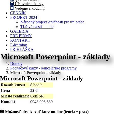
Účtovnícke kurzy
Vedenie a koučing
CENNÍK
PROJEKT 2024
Národný projekt Zručnosti pre trh práce
Tlačivá na stiahnutie
GALÉRIA
PRE FIRMY
KONTAKT
E-learning
PRIHLÁŠKA
Microsoft Powerpoint - základy
Domov
Počítačové kurzy - kancelárske programy
Microsoft Powerpoint - základy
Microsoft Powerpoint - základy
Rozsah kurzu
8 hodín
Cena
52 €
Miesto realizácie
Celá SR
Kontakt
0948 996 639
Možnosť absolvovať kurz on-line (teória + prax)