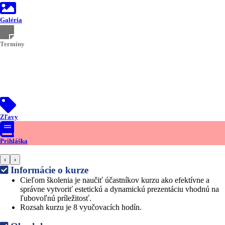
Galéria
Termíny
Kurzy otvárame priebežne po naplnení skupiny.
O presných termínoch budete upovedomení telefonicky.
Zľavy
Prihláška
‹
›
Informácie o kurze
Cieľom školenia je naučiť účastníkov kurzu ako efektívne a
správne vytvoriť estetickú a dynamickú prezentáciu vhodnú na
ľubovoľnú príležitosť.
Rozsah kurzu je 8 vyučovacích hodín.