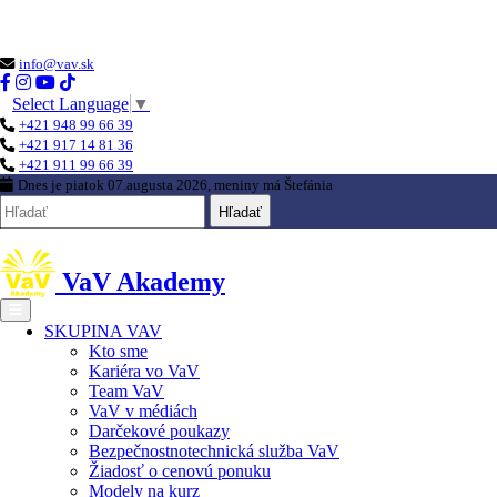
Loading...
info@vav.sk
Select Language
▼
+421 948 99 66 39
+421 917 14 81 36
+421 911 99 66 39
Dnes je
piatok 07.augusta 2026
, meniny má
Štefánia
Hľadať
VaV Akademy
SKUPINA VAV
Kto sme
Kariéra vo VaV
Team VaV
VaV v médiách
Darčekové poukazy
Bezpečnostnotechnická služba VaV
Žiadosť o cenovú ponuku
Modely na kurz