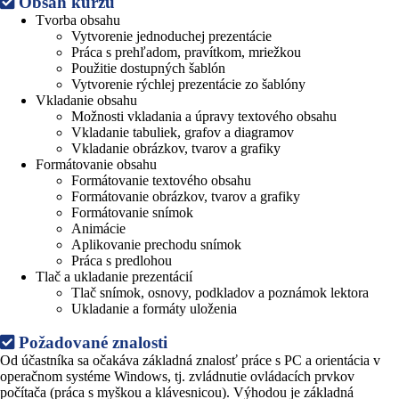
Obsah kurzu
Tvorba obsahu
Vytvorenie jednoduchej prezentácie
Práca s prehľadom, pravítkom, mriežkou
Použitie dostupných šablón
Vytvorenie rýchlej prezentácie zo šablóny
Vkladanie obsahu
Možnosti vkladania a úpravy textového obsahu
Vkladanie tabuliek, grafov a diagramov
Vkladanie obrázkov, tvarov a grafiky
Formátovanie obsahu
Formátovanie textového obsahu
Formátovanie obrázkov, tvarov a grafiky
Formátovanie snímok
Animácie
Aplikovanie prechodu snímok
Práca s predlohou
Tlač a ukladanie prezentácií
Tlač snímok, osnovy, podkladov a poznámok lektora
Ukladanie a formáty uloženia
Požadované znalosti
Od účastníka sa očakáva základná znalosť práce s PC a orientácia v
operačnom systéme Windows, tj. zvládnutie ovládacích prvkov
počítača (práca s myškou a klávesnicou). Výhodou je základná