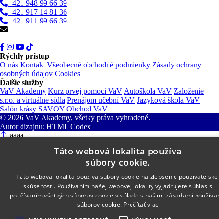
+421 948 99 66 39
+421 917 14 81 36
+421 911 99 66 39
info@vav.sk
Rýchly prístup
O nás
Kontakt
Všeobecné obchodné podmienky
Zásady ochrany
osobných údajov
Cookies
Ďalšie služby
VaV Akademy
Kurz prvej pomoci VaV
Autoškola VaV
Založenie
s.r.o. a virtuálne sídla
Prenájom učební VaV
Jazyková škola VaV
Salón krásy SAVOY
Obchod VaV
©
2026 VaV Akademy
, všetky práva vyhradené.
Autor dizajnu:
HTML Codex
aaaa
Táto webová lokalita používa
súbory cookie.
Táto webová lokalita používa súbory cookie na zlepšenie používateľske
skúsenosti. Používaním našej webovej lokality vyjadrujete súhlas s
používaním všetkých súborov cookie v súlade s našimi zásadami používa
súborov cookie.
Prečítať viac