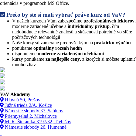
orientácia v programoch MS Office.
Prečo by ste si mali vybrať práve kurz od VaV?
V našich kurzoch Vám zabezpečíme
profesionálnych lektorov
,
moderne zariadené učebne a
individuálny prístup
, čím
nadobudnete relevantné znalosti a skúsenosti potrebné vo sfére
počítačových technológií
Naše kurzy sú zamerané predovšetkým na
praktickú výučbu
ponúkame
optimálny rozsah hodín
disponujeme
moderne zariadenými učebňami
kurzy ponúkame
za najlepšie ceny
, z ktorých si môžete uplatniť
mnoho zliav
VaV Akademy
Hlavná 50, Prešov
Južná trieda 2/A, Košice
Námestie slobody 37, Sabinov
Priemyselná 2, Michalovce
M. R. Štefánika 3197/32, Trebišov
Námestie slobody 26, Humenné