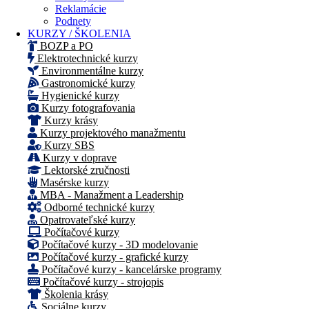
Reklamácie
Podnety
KURZY / ŠKOLENIA
BOZP a PO
Elektrotechnické kurzy
Environmentálne kurzy
Gastronomické kurzy
Hygienické kurzy
Kurzy fotografovania
Kurzy krásy
Kurzy projektového manažmentu
Kurzy SBS
Kurzy v doprave
Lektorské zručnosti
Masérske kurzy
MBA - Manažment a Leadership
Odborné technické kurzy
Opatrovateľské kurzy
Počítačové kurzy
Počítačové kurzy - 3D modelovanie
Počítačové kurzy - grafické kurzy
Počítačové kurzy - kancelárske programy
Počítačové kurzy - strojopis
Školenia krásy
Sociálne kurzy