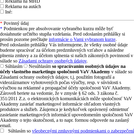
Reklama na MHD
Reklama na autách
Iné:
*
Povinný údaj
*
Podmienkou pre absolvovanie vybraného kurzu môže byť
dosiahnutie určitého stupňa vzdelania. Pred odoslaním prihlášky si
prosím pozorne prečítajte
informácie o Vami vybranom kurze
.
Pred odoslaním prihlášky Vás informujeme, že všetky osobné údaje
budeme spracúvať za účelom predzmluvných vzťahov a následne
plnenia zmluvy a za účelom splnenia si našich zákonných povinností v
súlade so
Zásadami ochrany osobných údajov
.
Súhlasím
Nesúhlasím
so spracúvaním osobných údajov na
účely vlastného marketingu spoločnosti VaV Akademy
v súlade so
Zásadami ochrany osobných údajov, t.j. použitím fotografií a
videozáznamov vyhotovených počas výučby, resp. v súvislosti s
výučbou na reklamné a propagačné účely spoločnosti VaV Akademy.
Zároveň beriete na vedomie, že v zmysle § 62 ods. 3 zákona č.
351/2011 Z.z. o elektronických komunikáciách môže spoločnosť VaV
Akademy zasielať marketingové informácie ohľadom vlastných
produktov a služieb. Záujemca je kedykoľvek oprávnený odmietnuť
zasielanie marketingových informácií upovedomením spoločnosti VaV
Akademy o tejto skutočnosti, a to napr. formou odpovede na zaslaný
email.
Súhlasím so
všeobecnými zmluvnými podmienkami o zabezpečení