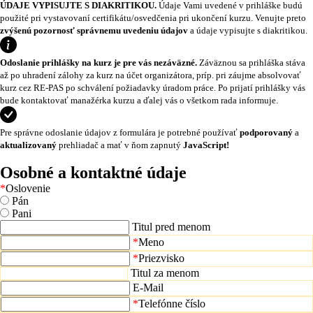
ÚDAJE VYPISUJTE S DIAKRITIKOU.
Údaje Vami uvedené v prihláške budú
použité pri vystavovaní certifikátu/osvedčenia pri ukončení kurzu. Venujte preto
zvýšenú pozornosť správnemu uvedeniu údajov
a údaje vypisujte s diakritikou.
Odoslanie prihlášky na kurz je pre vás nezáväzné.
Záväznou sa prihláška stáva
až po uhradení zálohy za kurz na účet organizátora, príp. pri záujme absolvovať
kurz cez RE-PAS po schválení požiadavky úradom práce. Po prijatí prihlášky vás
bude kontaktovať manažérka kurzu a ďalej vás o všetkom rada informuje.
Pre správne odoslanie údajov z formulára je potrebné používať
podporovaný
a
aktualizovaný
prehliadač a mať v ňom zapnutý
JavaScript!
Osobné a kontaktné údaje
*
Oslovenie
Pán
Pani
Titul pred menom
*
Meno
*
Priezvisko
Titul za menom
E-Mail
*
Telefónne číslo