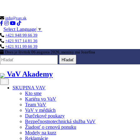
Loading...
info@vav.sk
Select Language
▼
+421 948 99 66 39
+421 917 14 81 36
+421 911 99 66 39
Dnes je
štvrtok 06.augusta 2026
, meniny má
Jozefína
Hľadať
VaV Akademy
SKUPINA VAV
Kto sme
Kariéra vo VaV
Team VaV
VaV v médiách
Darčekové poukazy
Bezpečnostnotechnická služba VaV
Žiadosť o cenovú ponuku
Modely na kurz
Reklamácie