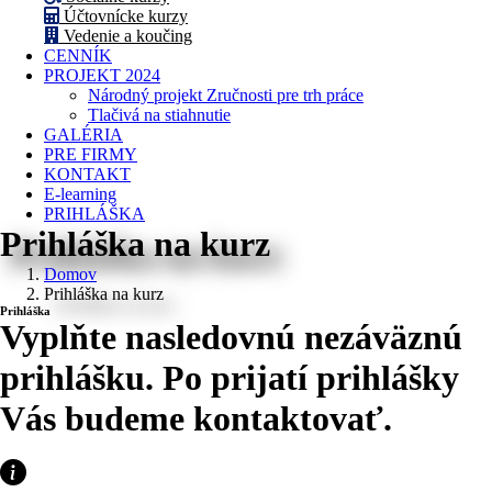
Účtovnícke kurzy
Vedenie a koučing
CENNÍK
PROJEKT 2024
Národný projekt Zručnosti pre trh práce
Tlačivá na stiahnutie
GALÉRIA
PRE FIRMY
KONTAKT
E-learning
PRIHLÁŠKA
Prihláška na kurz
Domov
Prihláška na kurz
Prihláška
Vyplňte nasledovnú nezáväznú
prihlášku. Po prijatí prihlášky
Vás budeme kontaktovať.