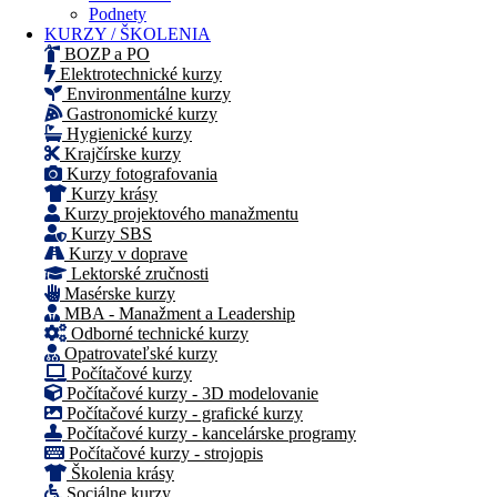
Podnety
KURZY / ŠKOLENIA
BOZP a PO
Elektrotechnické kurzy
Environmentálne kurzy
Gastronomické kurzy
Hygienické kurzy
Krajčírske kurzy
Kurzy fotografovania
Kurzy krásy
Kurzy projektového manažmentu
Kurzy SBS
Kurzy v doprave
Lektorské zručnosti
Masérske kurzy
MBA - Manažment a Leadership
Odborné technické kurzy
Opatrovateľské kurzy
Počítačové kurzy
Počítačové kurzy - 3D modelovanie
Počítačové kurzy - grafické kurzy
Počítačové kurzy - kancelárske programy
Počítačové kurzy - strojopis
Školenia krásy
Sociálne kurzy