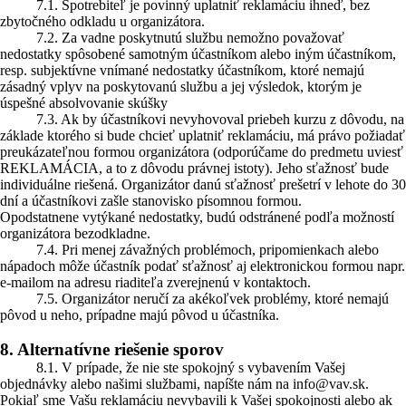
7.1. Spotrebiteľ je povinný uplatniť reklamáciu ihneď, bez
zbytočného odkladu u organizátora.
7.2. Za vadne poskytnutú službu nemožno považovať
nedostatky spôsobené samotným účastníkom alebo iným účastníkom,
resp. subjektívne vnímané nedostatky účastníkom, ktoré nemajú
zásadný vplyv na poskytovanú službu a jej výsledok, ktorým je
úspešné absolvovanie skúšky
7.3. Ak by účastníkovi nevyhovoval priebeh kurzu z dôvodu, na
základe ktorého si bude chcieť uplatniť reklamáciu, má právo požiadať
preukázateľnou formou organizátora (odporúčame do predmetu uviesť
REKLAMÁCIA, a to z dôvodu právnej istoty). Jeho sťažnosť bude
individuálne riešená. Organizátor danú sťažnosť prešetrí v lehote do 30
dní a účastníkovi zašle stanovisko písomnou formou.
Opodstatnene vytýkané nedostatky, budú odstránené podľa možností
organizátora bezodkladne.
7.4. Pri menej závažných problémoch, pripomienkach alebo
nápadoch môže účastník podať sťažnosť aj elektronickou formou napr.
e-mailom na adresu riaditeľa zverejnenú v kontaktoch.
7.5. Organizátor neručí za akékoľvek problémy, ktoré nemajú
pôvod u neho, prípadne majú pôvod u účastníka.
8. Alternatívne riešenie sporov
8.1. V prípade, že nie ste spokojný s vybavením Vašej
objednávky alebo našimi službami, napíšte nám na info@vav.sk.
Pokiaľ sme Vašu reklamáciu nevybavili k Vašej spokojnosti alebo ak