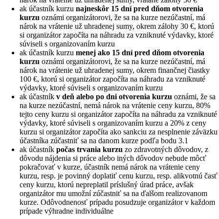
ak účastník kurzu
najneskôr 15 dní pred dňom otvorenia
kurzu
oznámi organizátorovi, že sa na kurze nezúčastní, má
nárok na vrátenie už uhradenej sumy, okrem zálohy 30 €, ktorú
si organizátor započíta na náhradu za vzniknuté výdavky, ktoré
súviseli s organizovaním kurzu
ak účastník kurzu
menej ako 15 dní pred dňom otvorenia
kurzu
oznámi organizátorovi, že sa na kurze nezúčastní, má
nárok na vrátenie už uhradenej sumy, okrem finančnej čiastky
100 €, ktorú si organizátor započíta na náhradu za vzniknuté
výdavky, ktoré súviseli s organizovaním kurzu
ak účastník
v deň alebo po dni otvorenia kurzu
oznámi, že sa
na kurze nezúčastní, nemá nárok na vrátenie ceny kurzu, 80%
tejto ceny kurzu si organizátor započíta na náhradu za vzniknuté
výdavky, ktoré súviseli s organizovaním kurzu a 20% z ceny
kurzu si organizátor započíta ako sankciu za nesplnenie záväzku
účastníka zúčastniť sa na danom kurze podľa bodu 3.1
ak účastník
počas trvania kurzu
zo zdravotných dôvodov, z
dôvodu nájdenia si práce alebo iných dôvodov nebude môcť
pokračovať v kurze, účastník nemá nárok na vrátenie ceny
kurzu, resp. je povinný doplatiť cenu kurzu, resp. alikvotnú časť
ceny kurzu, ktorú nepreplatil príslušný úrad práce, avšak
organizátor mu umožní zúčastniť sa na ďalšom realizovanom
kurze. Odôvodnenosť prípadu posudzuje organizátor v každom
prípade výhradne individuálne