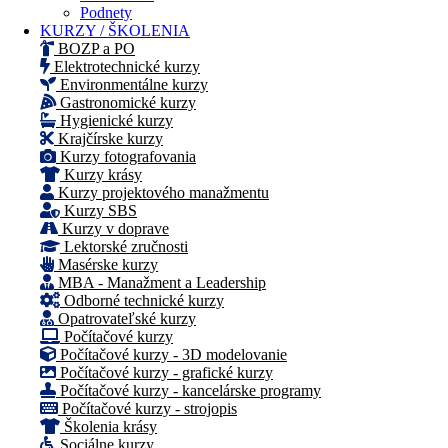
Podnety
KURZY / ŠKOLENIA
BOZP a PO
Elektrotechnické kurzy
Environmentálne kurzy
Gastronomické kurzy
Hygienické kurzy
Krajčírske kurzy
Kurzy fotografovania
Kurzy krásy
Kurzy projektového manažmentu
Kurzy SBS
Kurzy v doprave
Lektorské zručnosti
Masérske kurzy
MBA - Manažment a Leadership
Odborné technické kurzy
Opatrovateľské kurzy
Počítačové kurzy
Počítačové kurzy - 3D modelovanie
Počítačové kurzy - grafické kurzy
Počítačové kurzy - kancelárske programy
Počítačové kurzy - strojopis
Školenia krásy
Sociálne kurzy