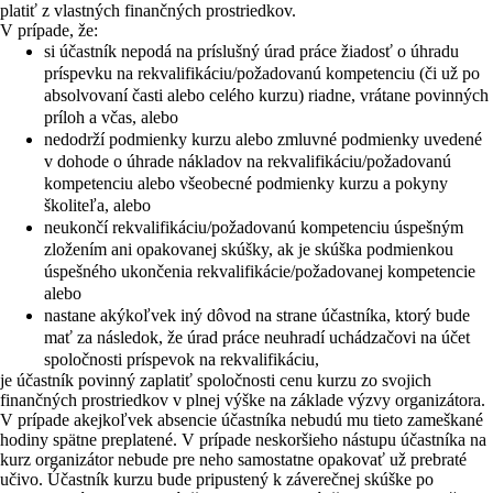
platiť z vlastných finančných prostriedkov.
V prípade, že:
si účastník nepodá na príslušný úrad práce žiadosť o úhradu
príspevku na rekvalifikáciu/požadovanú kompetenciu (či už po
absolvovaní časti alebo celého kurzu) riadne, vrátane povinných
príloh a včas, alebo
nedodrží podmienky kurzu alebo zmluvné podmienky uvedené
v dohode o úhrade nákladov na rekvalifikáciu/požadovanú
kompetenciu alebo všeobecné podmienky kurzu a pokyny
školiteľa, alebo
neukončí rekvalifikáciu/požadovanú kompetenciu úspešným
zložením ani opakovanej skúšky, ak je skúška podmienkou
úspešného ukončenia rekvalifikácie/požadovanej kompetencie
alebo
nastane akýkoľvek iný dôvod na strane účastníka, ktorý bude
mať za následok, že úrad práce neuhradí uchádzačovi na účet
spoločnosti príspevok na rekvalifikáciu,
je účastník povinný zaplatiť spoločnosti cenu kurzu zo svojich
finančných prostriedkov v plnej výške na základe výzvy organizátora.
V prípade akejkoľvek absencie účastníka nebudú mu tieto zameškané
hodiny spätne preplatené. V prípade neskoršieho nástupu účastníka na
kurz organizátor nebude pre neho samostatne opakovať už prebraté
učivo. Účastník kurzu bude pripustený k záverečnej skúške po