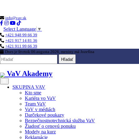
Loading...
info@vav.sk
Select Language
▼
+421 948 99 66 39
+421 917 14 81 36
+421 911 99 66 39
Dnes je
štvrtok 06.augusta 2026
, meniny má
Jozefína
Hľadať
VaV Akademy
SKUPINA VAV
Kto sme
Kariéra vo VaV
Team VaV
VaV v médiách
Darčekové poukazy
Bezpečnostnotechnická služba VaV
Žiadosť o cenovú ponuku
Modely na kurz
Reklamácie