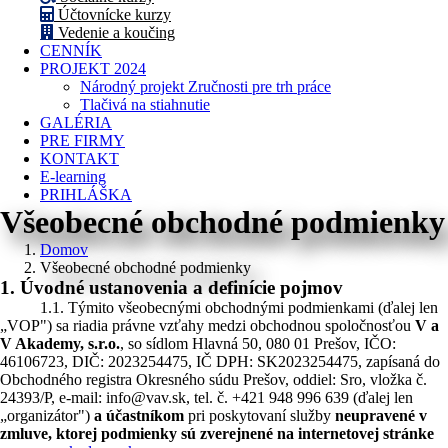
Účtovnícke kurzy
Vedenie a koučing
CENNÍK
PROJEKT 2024
Národný projekt Zručnosti pre trh práce
Tlačivá na stiahnutie
GALÉRIA
PRE FIRMY
KONTAKT
E-learning
PRIHLÁŠKA
Všeobecné obchodné podmienky
Domov
Všeobecné obchodné podmienky
1. Úvodné ustanovenia a definície pojmov
1.1. Týmito všeobecnými obchodnými podmienkami (ďalej len
„VOP") sa riadia právne vzťahy medzi obchodnou spoločnosťou
V a
V Akademy, s.r.o.
, so sídlom Hlavná 50, 080 01 Prešov, IČO:
46106723, DIČ: 2023254475, IČ DPH: SK2023254475, zapísaná do
Obchodného registra Okresného súdu Prešov, oddiel: Sro, vložka č.
24393/P, e-mail: info@vav.sk, tel. č. +421 948 996 639 (ďalej len
„organizátor")
a účastníkom
pri poskytovaní služby
neupravené v
zmluve, ktorej podmienky sú zverejnené na internetovej stránke