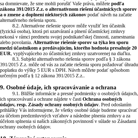
sa domnievate, že sme mohli porušiť Vaše práva, môžete
podľa
zákona 391/2015 Z.z. o alternatívnom riešení účastníckych sporov
a o zmene a doplnení niektorých zákonov
podať návrh na začatie
alternatívneho riešenia sporu.
8.2. Alternatívne riešenie sporov môže využiť len účastník
(fyzická osoba), ktorá pri uzatváraní a plnení účastníckej zmluvy
nekoná v rámci predmetu svojej podnikateľskej činnosti, zamestnania
alebo povolania.
Alternatívne riešenie sporov sa týka len sporu
medzi účastníkom a predávajúcim, ktorého hodnota presahuje 20
EUR
, vyplývajúceho zo účastníckej zmluvy uzatvorenej na diaľku.
8.3. Subjekt alternatívneho riešenia sporov podľa § 3 zákona
391/2015 Z.z. môže od vás za začatie riešenia sporu požadovať úhradu
poplatku do výšky 5 EUR s DPH. Návrh môžete podať spôsobom
určeným podľa § 12 zákona 391/2015 Z.z..
9. Osobné údaje, ich spracovávanie a ochrana
9.1. Bližšie informácie a presné podmienky o osobných údajoch,
ich spracovávaní a ochrane nájdete v časti
Ochrana osobných
údajov, resp. Zásady ochrany osobných údajov
. Pred odoslaním
prihlášky Vás informujeme, že všetky osobné údaje budeme spracúvať
za účelom predzmluvných vzťahov a následne plnenia zmluvy a za
účelom splnenia si našich zákonných povinností v súlade so Zásadami
ochrany osobných údajov.