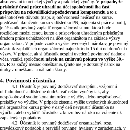
absolvovaní teoretickej výučby a praktickej výučby.
V prípade, že
príslušný úrad práce uhradí na účet spoločnosti iba časť
príspevku na rekvalifikáciu/požadovanú kompetenciu
a to z
akéhokoľvek dôvodu (napr. aj odôvodnená neúčasť na kurze,
predčasné ukončenie kurzu v dôsledku PN, nájdenia si práce a pod.),
je účastník povinný zaplatiť organizátorovi sumu, ktorá bude
rozdielom medzi cenou kurzu a príspevkom uhradeným príslušným
úradom práce uchádzačovi na účet organizátora na základe výzvy
organizátora. V prípade vzniku vyššie uvedených nárokov, je povinný
účastník zaplatiť ich organizátorovi najneskôr do 15 dní od doručenia
výzvy. V prípade, ak si účastník nesplní uvedenú povinnosť riadne a
včas, vzniká spoločnosti
nárok na zmluvnú pokutu vo výške 50,-
EUR
za každý mesiac omeškania, týmto nie je dotknutý nárok na
úroky z omeškania a náhradu škody.
4. Povinnosti účastníka
4.1. Účastník je povinný dodržiavať disciplínu, vzájomnú
ohľaduplnosť a dôsledné dodržiavať režim výučby tak, aby
nespôsoboval svojím konaním rušenie výučby alebo nespôsoboval
prekážky vo výučbe. V prípade zistenia vyššie uvedených skutočností
má organizátor kurzu právo v daný deň nevpustiť účastníka na
výučbu, alebo vylúčiť účastníka z kurzu bez nároku na vrátenie už
zaplatených poplatkov.
4.2. Účastník je povinný dodržiavať organizačný, resp.
prevádzkový poriadok a pravidlá povinnej hygieny v zariadeniach, v