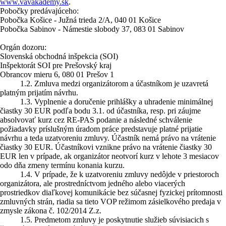
www.vavakademy.sk
.
Pobočky predávajúceho:
Pobočka Košice - Južná trieda 2/A, 040 01 Košice
Pobočka Sabinov - Námestie slobody 37, 083 01 Sabinov
Orgán dozoru:
Slovenská obchodná inšpekcia (SOI)
Inšpektorát SOI pre Prešovský kraj
Obrancov mieru 6, 080 01 Prešov 1
1.2. Zmluva medzi organizátorom a účastníkom je uzavretá
platným prijatím návrhu.
1.3. Vyplnenie a doručenie prihlášky a uhradenie minimálnej
čiastky 30 EUR podľa bodu 3.1. od účastníka, resp. pri záujme
absolvovať kurz cez RE-PAS podanie a následné schválenie
požiadavky príslušným úradom práce predstavuje platné prijatie
návrhu a teda uzatvoreniu zmluvy. Účastník nemá právo na vrátenie
čiastky 30 EUR. Účastníkovi vznikne právo na vrátenie čiastky 30
EUR len v prípade, ak organizátor neotvorí kurz v lehote 3 mesiacov
odo dňa zmeny termínu konania kurzu.
1.4. V prípade, že k uzatvoreniu zmluvy nedôjde v priestoroch
organizátora, ale prostredníctvom jedného alebo viacerých
prostriedkov diaľkovej komunikácie bez súčasnej fyzickej prítomnosti
zmluvných strán, riadia sa tieto VOP režimom zásielkového predaja v
zmysle zákona č. 102/2014 Z.z.
1.5. Predmetom zmluvy je poskytnutie služieb súvisiacich s