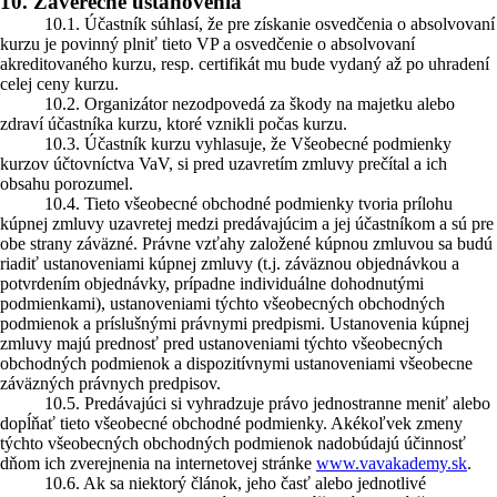
10. Záverečné ustanovenia
10.1. Účastník súhlasí, že pre získanie osvedčenia o absolvovaní
kurzu je povinný plniť tieto VP a osvedčenie o absolvovaní
akreditovaného kurzu, resp. certifikát mu bude vydaný až po uhradení
celej ceny kurzu.
10.2. Organizátor nezodpovedá za škody na majetku alebo
zdraví účastníka kurzu, ktoré vznikli počas kurzu.
10.3. Účastník kurzu vyhlasuje, že Všeobecné podmienky
kurzov účtovníctva VaV, si pred uzavretím zmluvy prečítal a ich
obsahu porozumel.
10.4. Tieto všeobecné obchodné podmienky tvoria prílohu
kúpnej zmluvy uzavretej medzi predávajúcim a jej účastníkom a sú pre
obe strany záväzné. Právne vzťahy založené kúpnou zmluvou sa budú
riadiť ustanoveniami kúpnej zmluvy (t.j. záväznou objednávkou a
potvrdením objednávky, prípadne individuálne dohodnutými
podmienkami), ustanoveniami týchto všeobecných obchodných
podmienok a príslušnými právnymi predpismi. Ustanovenia kúpnej
zmluvy majú prednosť pred ustanoveniami týchto všeobecných
obchodných podmienok a dispozitívnymi ustanoveniami všeobecne
záväzných právnych predpisov.
10.5. Predávajúci si vyhradzuje právo jednostranne meniť alebo
dopĺňať tieto všeobecné obchodné podmienky. Akékoľvek zmeny
týchto všeobecných obchodných podmienok nadobúdajú účinnosť
dňom ich zverejnenia na internetovej stránke
www.vavakademy.sk
.
10.6. Ak sa niektorý článok, jeho časť alebo jednotlivé