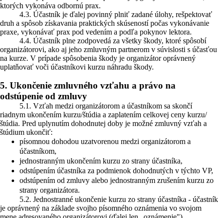
ktorých vykonáva odbornú prax.
4.3. Účastník je ďalej povinný plniť zadané úlohy, rešpektovať
druh a spôsob získavania praktických skúseností počas vykonávanie
praxe, vykonávať prax pod vedením a podľa pokynov lektora.
4.4. Účastník plne zodpovedá za všetky škody, ktoré spôsobí
organizátorovi, ako aj jeho zmluvným partnerom v súvislosti s účasťou
na kurze. V prípade spôsobenia škody je organizátor oprávnený
uplatňovať voči účastníkovi kurzu náhradu škody.
5. Ukončenie zmluvného vzťahu a právo na
odstúpenie od zmluvy
5.1. Vzťah medzi organizátorom a účastníkom sa skončí
riadnym ukončením kurzu/štúdia a zaplatením celkovej ceny kurzu/
štúdia. Pred uplynutím dohodnutej doby je možné zmluvný vzťah a
štúdium ukončiť:
písomnou dohodou uzatvorenou medzi organizátorom a
účastníkom,
jednostranným ukončením kurzu zo strany účastníka,
odstúpením účastníka za podmienok dohodnutých v týchto VP,
odstúpením od zmluvy alebo jednostranným zrušením kurzu zo
strany organizátora.
5.2. Jednostranné ukončenie kurzu zo strany účastníka - účastník
je oprávnený na základe svojho písomného oznámenia vo svojom
mene adresovaného organizátorovi (ďalej len „oznámenie")