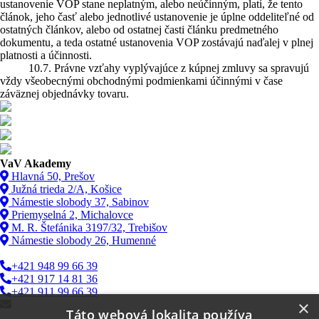
ustanovenie VOP stane neplatným, alebo neúčinným, platí, že tento
článok, jeho časť alebo jednotlivé ustanovenie je úplne oddeliteľné od
ostatných článkov, alebo od ostatnej časti článku predmetného
dokumentu, a teda ostatné ustanovenia VOP zostávajú naďalej v plnej
platnosti a účinnosti.
10.7. Právne vzťahy vyplývajúce z kúpnej zmluvy sa spravujú
vždy všeobecnými obchodnými podmienkami účinnými v čase
záväznej objednávky tovaru.
VaV Akademy
Hlavná 50, Prešov
Južná trieda 2/A, Košice
Námestie slobody 37, Sabinov
Priemyselná 2, Michalovce
M. R. Štefánika 3197/32, Trebišov
Námestie slobody 26, Humenné
+421 948 99 66 39
+421 917 14 81 36
+421 911 99 66 39
×
info@vav.sk
Táto webová lokalita používa