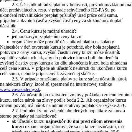
2.3. Účastník uhrádza platbu v hotovosti, prevodom/vkladom na
účet predávajúceho, resp. v prípade schváleného RE-PASu po
ukončení rekvalifikácie preplatí príslušný úrad práce celú sumu,
prípadne alikvotnú časť a zvyšnú časť ceny za službu/kurz doplatí
účastník.
2.4. Cenu kurzu je možné uhradiť:
jednorazovým zaplatením ceny kurzu
organizátor môže povoliť účastníkovi platbu na splátky
Najneskôr v deň otvorenia kurzu je potrebné, aby bola zaplatená
polovica z ceny kurzu, zvyšnú čiastku ceny kurzu môže účastník
zaplatiť v splátkach tak, aby do polovice kurzu boli uhradené ¾
zvyšnej čiastky ceny kurzu a ku dňu ukončenia kurzu bola uhradená
celá cena kurzu. V prípade ak účastník neuhradí do ukončenia kurzu
celú sumu, nebude pripustený k záverečnej skúške.
2.5. V prípade omeškania platby za kurz stráca účastník nárok
na niektoré zľavy, ktoré sú spresnené na internetovej stránke
www.vavakademy.sk
.
2.6. Ak účastník po uzatvorení zmluvy požiada o zmenu termínu
kurzu, stráca nárok na zľavy podľa bodu 2.2.. Ak organizátor kurzu
zmenu povolí, má nárok na administratívny poplatok vo výške 25 €.
2.7. Podmienky pre vrátenie uhradených poplatkov za kurz a
storno poplatky sú nasledovné:
ak účastník kurzu
najneskôr 30 dní pred dňom otvorenia
kurzu
oznámi organizátorovi, že sa na kurze nezúčastní, má
nárok na vrátenie už uhradenej sumy, vrátane zálohy 30 €