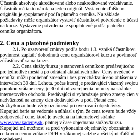
Účastník absolvuje akreditované alebo neakreditované vzdelávanie.
Účastník má takto nárok na jeden originál. Vystavenie ďalšieho
originálu je spoplatnené podľa platného cenníka. Na základe
požiadavky môže organizátor vystaviť účastníkovi potvrdenie o účasti
na kurze. Vystavenie potvrdenia je spoplatnené podľa platného
cenníka organizátora.
2. Cena a platobné podmienky
2.1. Po uzatvorení zmluvy podľa bodu 1.3. vzniká účastníkovi
povinnosť zaplatiť dohodnutú cenu organizátorovi kurzu a povinnosť
zúčastňovať sa na kurze.
2.2. Cena služby/kurzu je stanovená cenníkom predávajúceho
pre jednotlivé mestá a po odrátaní aktuálnych zliav. Ceny uvedené v
cenníku môžu podliehať zmenám i bez predchádzajúceho ohlásenia v
intervaloch 30 dní. Lehota, počas ktorej je predávajúci viazaný svojou
ponukou vrátane ceny, je 30 dní od zverejnenia ponuky na stránke
internetového obchodu. Predávajúci si vyhradzuje právo zmeny cien v
nadväznosti na zmeny cien dodávateľov a pod. Platná cena
služby/kurzu bude vždy oznámená pri overovaní objednávky.
Kupujúci berie na vedomie a súhlasí s tým, že cena tovaru bude vždy
zodpovedať cene, ktorá je uvedená na internetovej stránke
www.vavakademy.sk
, platnej v čase objednania služby/kurzu.
Kupujúci má možnosť sa pred vykonaním objednávky oboznámiť s
celkovou cenou vrátane DPH v zákonnej sadzbe a všetkými ďalšími
poplatkami.