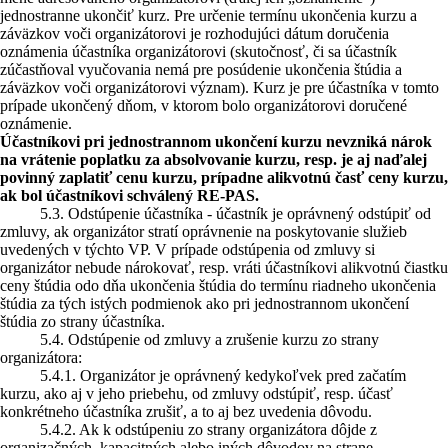
jednostranne ukončiť kurz. Pre určenie termínu ukončenia kurzu a
záväzkov voči organizátorovi je rozhodujúci dátum doručenia
oznámenia účastníka organizátorovi (skutočnosť, či sa účastník
zúčastňoval vyučovania nemá pre posúdenie ukončenia štúdia a
záväzkov voči organizátorovi význam). Kurz je pre účastníka v tomto
prípade ukončený dňom, v ktorom bolo organizátorovi doručené
oznámenie.
Účastníkovi pri jednostrannom ukončení kurzu nevzniká nárok
na vrátenie poplatku za absolvovanie kurzu, resp. je aj naďalej
povinný zaplatiť cenu kurzu, prípadne alikvotnú časť ceny kurzu,
ak bol účastníkovi schválený RE-PAS.
5.3. Odstúpenie účastníka - účastník je oprávnený odstúpiť od
zmluvy, ak organizátor stratí oprávnenie na poskytovanie služieb
uvedených v týchto VP. V prípade odstúpenia od zmluvy si
organizátor nebude nárokovať, resp. vráti účastníkovi alikvotnú čiastku
ceny štúdia odo dňa ukončenia štúdia do termínu riadneho ukončenia
štúdia za tých istých podmienok ako pri jednostrannom ukončení
štúdia zo strany účastníka.
5.4. Odstúpenie od zmluvy a zrušenie kurzu zo strany
organizátora:
5.4.1. Organizátor je oprávnený kedykoľvek pred začatím
kurzu, ako aj v jeho priebehu, od zmluvy odstúpiť, resp. účasť
konkrétneho účastníka zrušiť, a to aj bez uvedenia dôvodu.
5.4.2. Ak k odstúpeniu zo strany organizátora dôjde z
organizačných, kapacitných alebo iných dôvodov na strane