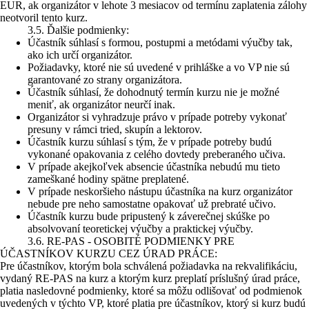
EUR, ak organizátor v lehote 3 mesiacov od termínu zaplatenia zálohy
neotvoril tento kurz.
3.5. Ďalšie podmienky:
Účastník súhlasí s formou, postupmi a metódami výučby tak,
ako ich určí organizátor.
Požiadavky, ktoré nie sú uvedené v prihláške a vo VP nie sú
garantované zo strany organizátora.
Účastník súhlasí, že dohodnutý termín kurzu nie je možné
meniť, ak organizátor neurčí inak.
Organizátor si vyhradzuje právo v prípade potreby vykonať
presuny v rámci tried, skupín a lektorov.
Účastník kurzu súhlasí s tým, že v prípade potreby budú
vykonané opakovania z celého dovtedy preberaného učiva.
V prípade akejkoľvek absencie účastníka nebudú mu tieto
zameškané hodiny spätne preplatené.
V prípade neskoršieho nástupu účastníka na kurz organizátor
nebude pre neho samostatne opakovať už prebraté učivo.
Účastník kurzu bude pripustený k záverečnej skúške po
absolvovaní teoretickej výučby a praktickej výučby.
3.6. RE-PAS - OSOBITÉ PODMIENKY PRE
ÚČASTNÍKOV KURZU CEZ ÚRAD PRÁCE:
Pre účastníkov, ktorým bola schválená požiadavka na rekvalifikáciu,
vydaný RE-PAS na kurz a ktorým kurz preplatí príslušný úrad práce,
platia nasledovné podmienky, ktoré sa môžu odlišovať od podmienok
uvedených v týchto VP, ktoré platia pre účastníkov, ktorý si kurz budú