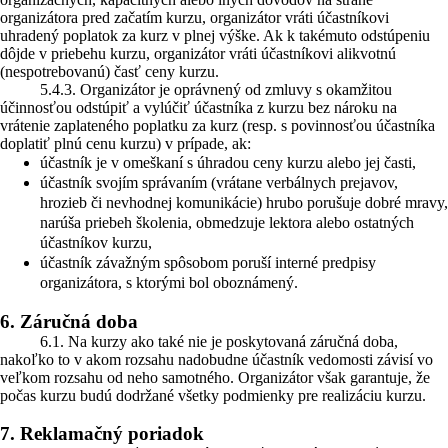
organizátora pred začatím kurzu, organizátor vráti účastníkovi
uhradený poplatok za kurz v plnej výške. Ak k takémuto odstúpeniu
dôjde v priebehu kurzu, organizátor vráti účastníkovi alikvotnú
(nespotrebovanú) časť ceny kurzu.
5.4.3. Organizátor je oprávnený od zmluvy s okamžitou
účinnosťou odstúpiť a vylúčiť účastníka z kurzu bez nároku na
vrátenie zaplateného poplatku za kurz (resp. s povinnosťou účastníka
doplatiť plnú cenu kurzu) v prípade, ak:
účastník je v omeškaní s úhradou ceny kurzu alebo jej časti,
účastník svojím správaním (vrátane verbálnych prejavov,
hrozieb či nevhodnej komunikácie) hrubo porušuje dobré mravy,
narúša priebeh školenia, obmedzuje lektora alebo ostatných
účastníkov kurzu,
účastník závažným spôsobom poruší interné predpisy
organizátora, s ktorými bol oboznámený.
6. Záručná doba
6.1. Na kurzy ako také nie je poskytovaná záručná doba,
nakoľko to v akom rozsahu nadobudne účastník vedomosti závisí vo
veľkom rozsahu od neho samotného. Organizátor však garantuje, že
počas kurzu budú dodržané všetky podmienky pre realizáciu kurzu.
7. Reklamačný poriadok