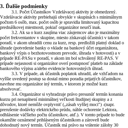
3. Ďalšie podmienky
3.1. Počet Účastníkov Vzdelávacej aktivity je obmedzený.
Vzdelávacie aktivity prebiehajú obvykle v skupinách s minimálnym
počtom 6 osôb, max. počet osôb je spravidla limitovaný kapacitou
prednáškovej miestnosti, pokiaľ organizátor neurčí inak.
3.2. Ak sa o kurz zaujíma viac záujemcov ako je maximálny
počet frekventantov v skupine, miesto získavajú účastníci v takom
poradí, v akom uhradili cenu za kurz, resp. predložili platný doklad o
úhrade (potvrdenie banky o vklade na bankový účet organizátora,
bankový výpis o bezhotovostnom prevode, úhrada v hotovosti) a v
prípade RE-PASu v poradí, v akom im bol schválený RE-PAS. V
prípade nejasnosti si organizátor overí postupnosť platieb na základe
bankového výpisu a/alebo evidencie hotovostných úhrad.
3.3. V prípade, ak účastník poplatok uhradil, ale vzhľadom na
vyššie uvedený postup sa dostal mimo poradia prijatých účastníkov,
navrhne mu organizátor iný termín, v ktorom je možné kurz
absolvovať.
3.4. Organizátor si vyhradzuje právo presunúť termín konania
kurzu pri nenaplnení minimálnej veľkosti študijnej skupiny a z
dôvodov, ktoré nemôže ovplyvniť („zásah vyššej moci") -(napr.
prerušenie dodávky elektrického prúdu, náhle ochorenie Lektora,
odhlásenie väčšieho počtu účastníkov, atď.). V tomto prípade to bude
okamžite oznámené prihláseným účastníkom a zároveň bude
dohodnutý nový termín. Účastník má právo na vrátenie zálohy 30