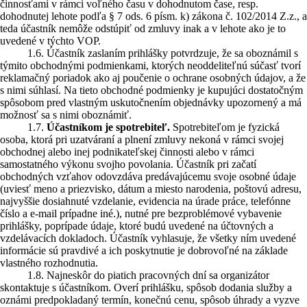
činnosťami v rámci voľného času v dohodnutom čase, resp.
dohodnutej lehote podľa § 7 ods. 6 písm. k) zákona č. 102/2014 Z.z., a
teda účastník nemôže odstúpiť od zmluvy inak a v lehote ako je to
uvedené v týchto VOP.
1.6. Účastník zaslaním prihlášky potvrdzuje, že sa oboznámil s
týmito obchodnými podmienkami, ktorých neoddeliteľnú súčasť tvorí
reklamačný poriadok ako aj poučenie o ochrane osobných údajov, a že
s nimi súhlasí. Na tieto obchodné podmienky je kupujúci dostatočným
spôsobom pred vlastným uskutočnením objednávky upozornený a má
možnosť sa s nimi oboznámiť.
1.7.
Účastníkom je spotrebiteľ.
Spotrebiteľom je fyzická
osoba, ktorá pri uzatváraní a plnení zmluvy nekoná v rámci svojej
obchodnej alebo inej podnikateľskej činnosti alebo v rámci
samostatného výkonu svojho povolania. Účastník pri začatí
obchodných vzťahov odovzdáva predávajúcemu svoje osobné údaje
(uviesť meno a priezvisko, dátum a miesto narodenia, poštovú adresu,
najvyššie dosiahnuté vzdelanie, evidencia na úrade práce, telefónne
číslo a e-mail prípadne iné.), nutné pre bezproblémové vybavenie
prihlášky, poprípade údaje, ktoré budú uvedené na účtovných a
vzdelávacích dokladoch. Účastník vyhlasuje, že všetky ním uvedené
informácie sú pravdivé a ich poskytnutie je dobrovoľné na základe
vlastného rozhodnutia.
1.8. Najneskôr do piatich pracovných dní sa organizátor
skontaktuje s účastníkom. Overí prihlášku, spôsob dodania služby a
oznámi predpokladaný termín, konečnú cenu, spôsob úhrady a vyzve