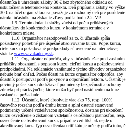
účastníka k uhradeniu zálohy 30 € bez zbytočného odkladu od
uskutočnenia telefonického kontaktu. Deň pripísania zálohy vo výške
30 € na účet organizátora sa považuje za rozhodný deň pre posúdenie
nároku účastníka na získanie zľavy podľa bodu 2.2. VP.
1.9. Termín dodania služby závisí od počtu prihlásených
účastníkov do konkrétneho kurzu, v konkrétnom termíne a v
konkrétnom mieste.
1.10. Organizátor nezodpovedá za to, či účastník spĺňa
požiadavky potrebné pre úspešné absolvovanie kurzu. Popis kurzu,
ciele kurzu a požadované predpoklady sú uvedené na internetovej
stránke
www.vavakademy.sk
.
1.11. Organizátor odporúča, aby sa účastník ešte pred zaslaním
prihlášky oboznámil s popisom kurzu, cieľmi kurzu a požadovanými
predpokladmi. Na reklamácie vzniknuté z týchto dôvodov organizátor
nebude brať ohľad. Počas účasti na kurze organizátor odporúča, aby
účastník postupoval podľa pokynov a odporúčaní lektora. Účastník je
povinný počas kurzu dodržiavať podmienky bezpečnosti a ochrany
zdravia pri práci/výučbe, ktoré môžu byť pred nastúpením na kurz
zaslané na požiadanie.
1.12. Účastník, ktorý absolvuje viac ako 75, resp. 100%
časového rozsahu podľa druhu kurzu a splní ostatné stanovené
podmienky určené vzdelávacou spoločnosťou, dostane pri ukončení
kurzu osvedčenie o získanom vzdelaní s celoštátnou platnosťou, resp.
osvedčenie o absolvovaní kurzu, prípadne certifikát ak nejde o
akreditovaný kurz. Typ osvedčenia/certifikátu je určený podľa toho, či