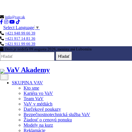
Loading...
info@vav.sk
Select Language
▼
+421 948 99 66 39
+421 917 14 81 36
+421 911 99 66 39
Dnes je
nedeľa 09.augusta 2026
, meniny má
Lubomíra
Hľadať
VaV Akademy
SKUPINA VAV
Kto sme
Kariéra vo VaV
Team VaV
VaV v médiách
Darčekové poukazy
Bezpečnostnotechnická služba VaV
Žiadosť o cenovú ponuku
Modely na kurz
Reklamácie