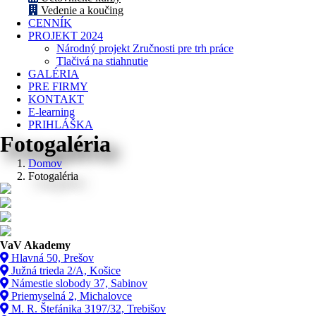
Vedenie a koučing
CENNÍK
PROJEKT 2024
Národný projekt Zručnosti pre trh práce
Tlačivá na stiahnutie
GALÉRIA
PRE FIRMY
KONTAKT
E-learning
PRIHLÁŠKA
Fotogaléria
Domov
Fotogaléria
VaV Akademy
Hlavná 50, Prešov
Južná trieda 2/A, Košice
Námestie slobody 37, Sabinov
Priemyselná 2, Michalovce
M. R. Štefánika 3197/32, Trebišov