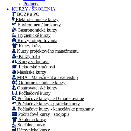
Podnety
KURZY / ŠKOLENIA
BOZP a PO
Elektrotechnické kurzy
Environmentálne kurzy
Gastronomické kurzy
Hygienické kurzy
Kurzy fotografovania
Kurzy krásy
Kurzy projektového manažmentu
Kurzy SBS
Kurzy v doprave
Lektorské zručnosti
Masérske kurzy
MBA - Manažment a Leadership
Odborné technické kurzy
Opatrovateľské kurzy
Počítačové kurzy
Počítačové kurzy - 3D modelovanie
Počítačové kurzy - grafické kurzy
Počítačové kurzy - kancelárske programy
Počítačové kurzy - strojopis
Školenia krásy
Sociálne kurzy
Účtovnícke kurzy