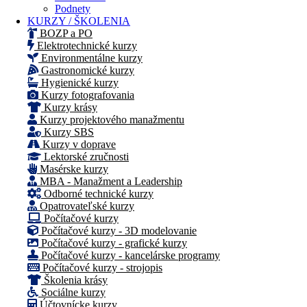
Podnety
KURZY / ŠKOLENIA
BOZP a PO
Elektrotechnické kurzy
Environmentálne kurzy
Gastronomické kurzy
Hygienické kurzy
Kurzy fotografovania
Kurzy krásy
Kurzy projektového manažmentu
Kurzy SBS
Kurzy v doprave
Lektorské zručnosti
Masérske kurzy
MBA - Manažment a Leadership
Odborné technické kurzy
Opatrovateľské kurzy
Počítačové kurzy
Počítačové kurzy - 3D modelovanie
Počítačové kurzy - grafické kurzy
Počítačové kurzy - kancelárske programy
Počítačové kurzy - strojopis
Školenia krásy
Sociálne kurzy
Účtovnícke kurzy