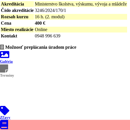
Akreditácia
Ministerstvo školstva, výskumu, vývoja a mládeže
Číslo akreditácie
3246/2024/170/1
Rozsah kurzu
16 h. (2. modul)
Cena
400 €
Miesto realizácie
Online
Kontakt
0948 996 639
Možnosť preplácania úradom práce
Galéria
Termíny
Kurzy otvárame priebežne po naplnení skupiny.
O presných termínoch budete upovedomení telefonicky.
Zľavy