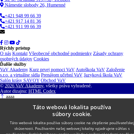
Námestie slobody 26, Humenné
+421 948 99 66 39
+421 917 14 81 36
+421 911 99 66 39
info@vav.sk
Rýchly prístup
O nás
Kontakt
Všeobecné obchodné podmienky
Zásady ochrany
osobných údajov
Cookies
Ďalšie služby
VaV Akademy
Kurz prvej pomoci VaV
Autoškola VaV
Založenie
s.r.o. a virtuálne sídla
Prenájom učební VaV
Jazyková škola VaV
Salón krásy SAVOY
Obchod VaV
©
2026 VaV Akademy
, všetky práva vyhradené.
Autor dizajnu:
HTML Codex
aaaa
Táto webová lokalita používa
súbory cookie.
Táto webová lokalita používa súbory cookie na zlepšenie používateľske
skúsenosti. Používaním našej webovej lokality vyjadrujete súhlas s