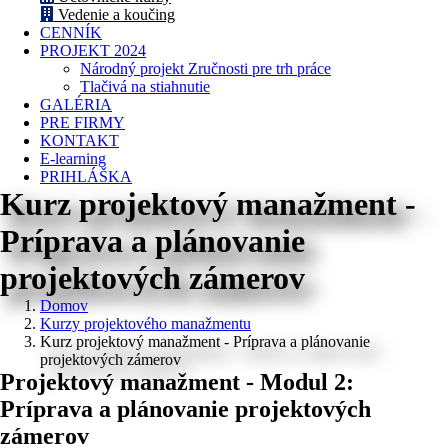
Vedenie a koučing
CENNÍK
PROJEKT 2024
Národný projekt Zručnosti pre trh práce
Tlačivá na stiahnutie
GALÉRIA
PRE FIRMY
KONTAKT
E-learning
PRIHLÁŠKA
Kurz projektový manažment -
Príprava a plánovanie
projektových zámerov
Domov
Kurzy projektového manažmentu
Kurz projektový manažment - Príprava a plánovanie
projektových zámerov
Projektový manažment - Modul 2:
Príprava a plánovanie projektových
zámerov