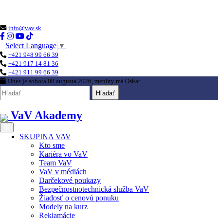
Loading...
info@vav.sk
Select Language
▼
+421 948 99 66 39
+421 917 14 81 36
+421 911 99 66 39
Dnes je
sobota 08.augusta 2026
, meniny má
Oskar
Hľadať
VaV Akademy
SKUPINA VAV
Kto sme
Kariéra vo VaV
Team VaV
VaV v médiách
Darčekové poukazy
Bezpečnostnotechnická služba VaV
Žiadosť o cenovú ponuku
Modely na kurz
Reklamácie