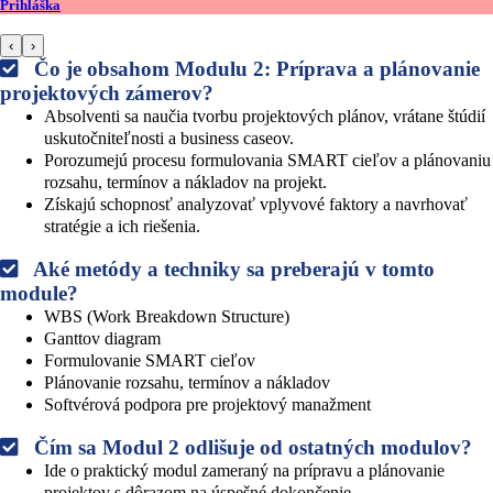
Prihláška
‹
›
Čo je obsahom Modulu 2: Príprava a plánovanie
projektových zámerov?
Absolventi sa naučia tvorbu projektových plánov, vrátane štúdií
uskutočniteľnosti a business caseov.
Porozumejú procesu formulovania SMART cieľov a plánovaniu
rozsahu, termínov a nákladov na projekt.
Získajú schopnosť analyzovať vplyvové faktory a navrhovať
stratégie a ich riešenia.
Aké metódy a techniky sa preberajú v tomto
module?
WBS (Work Breakdown Structure)
Ganttov diagram
Formulovanie SMART cieľov
Plánovanie rozsahu, termínov a nákladov
Softvérová podpora pre projektový manažment
Čím sa Modul 2 odlišuje od ostatných modulov?
Ide o praktický modul zameraný na prípravu a plánovanie
projektov s dôrazom na úspešné dokončenie.