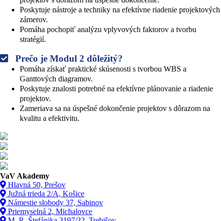
Poskytuje nástroje a techniky na efektívne riadenie projektových
zámerov.
Pomáha pochopiť analýzu vplyvových faktorov a tvorbu
stratégií.
Prečo je Modul 2 dôležitý?
Pomáha získať praktické skúsenosti s tvorbou WBS a
Ganttových diagramov.
Poskytuje znalosti potrebné na efektívne plánovanie a riadenie
projektov.
Zameriava sa na úspešné dokončenie projektov s dôrazom na
kvalitu a efektivitu.
VaV Akademy
Hlavná 50, Prešov
Južná trieda 2/A, Košice
Námestie slobody 37, Sabinov
Priemyselná 2, Michalovce
M. R. Štefánika 3197/32, Trebišov