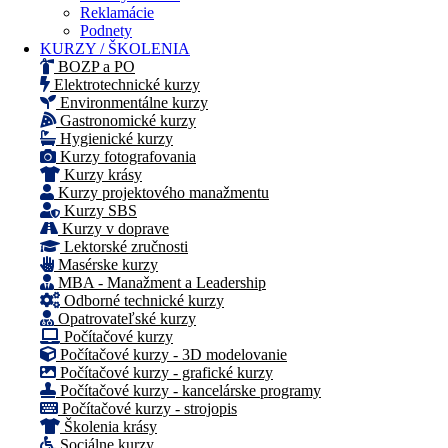
Reklamácie
Podnety
KURZY / ŠKOLENIA
BOZP a PO
Elektrotechnické kurzy
Environmentálne kurzy
Gastronomické kurzy
Hygienické kurzy
Kurzy fotografovania
Kurzy krásy
Kurzy projektového manažmentu
Kurzy SBS
Kurzy v doprave
Lektorské zručnosti
Masérske kurzy
MBA - Manažment a Leadership
Odborné technické kurzy
Opatrovateľské kurzy
Počítačové kurzy
Počítačové kurzy - 3D modelovanie
Počítačové kurzy - grafické kurzy
Počítačové kurzy - kancelárske programy
Počítačové kurzy - strojopis
Školenia krásy
Sociálne kurzy