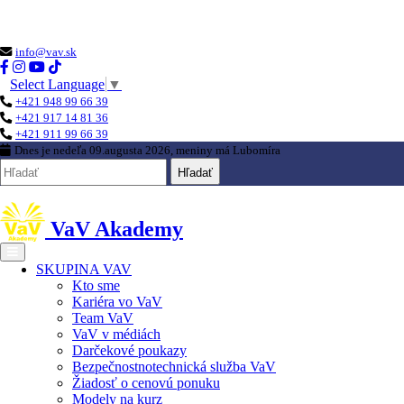
Loading...
info@vav.sk
Select Language
▼
+421 948 99 66 39
+421 917 14 81 36
+421 911 99 66 39
Dnes je
nedeľa 09.augusta 2026
, meniny má
Lubomíra
Hľadať
VaV Akademy
SKUPINA VAV
Kto sme
Kariéra vo VaV
Team VaV
VaV v médiách
Darčekové poukazy
Bezpečnostnotechnická služba VaV
Žiadosť o cenovú ponuku
Modely na kurz