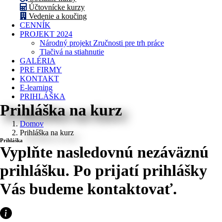
Účtovnícke kurzy
Vedenie a koučing
CENNÍK
PROJEKT 2024
Národný projekt Zručnosti pre trh práce
Tlačivá na stiahnutie
GALÉRIA
PRE FIRMY
KONTAKT
E-learning
PRIHLÁŠKA
Prihláška na kurz
Domov
Prihláška na kurz
Prihláška
Vyplňte nasledovnú nezáväznú
prihlášku. Po prijatí prihlášky
Vás budeme kontaktovať.