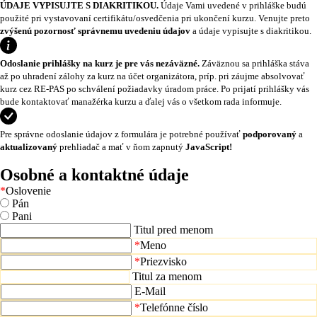
ÚDAJE VYPISUJTE S DIAKRITIKOU.
Údaje Vami uvedené v prihláške budú
použité pri vystavovaní certifikátu/osvedčenia pri ukončení kurzu. Venujte preto
zvýšenú pozornosť správnemu uvedeniu údajov
a údaje vypisujte s diakritikou.
Odoslanie prihlášky na kurz je pre vás nezáväzné.
Záväznou sa prihláška stáva
až po uhradení zálohy za kurz na účet organizátora, príp. pri záujme absolvovať
kurz cez RE-PAS po schválení požiadavky úradom práce. Po prijatí prihlášky vás
bude kontaktovať manažérka kurzu a ďalej vás o všetkom rada informuje.
Pre správne odoslanie údajov z formulára je potrebné používať
podporovaný
a
aktualizovaný
prehliadač a mať v ňom zapnutý
JavaScript!
Osobné a kontaktné údaje
*
Oslovenie
Pán
Pani
Titul pred menom
*
Meno
*
Priezvisko
Titul za menom
E-Mail
*
Telefónne číslo