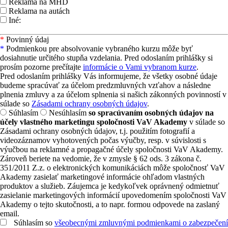
Reklama na MHD
Reklama na autách
Iné:
*
Povinný údaj
*
Podmienkou pre absolvovanie vybraného kurzu môže byť
dosiahnutie určitého stupňa vzdelania. Pred odoslaním prihlášky si
prosím pozorne prečítajte
informácie o Vami vybranom kurze
.
Pred odoslaním prihlášky Vás informujeme, že všetky osobné údaje
budeme spracúvať za účelom predzmluvných vzťahov a následne
plnenia zmluvy a za účelom splnenia si našich zákonných povinností v
súlade so
Zásadami ochrany osobných údajov
.
Súhlasím
Nesúhlasím
so spracúvaním osobných údajov na
účely vlastného marketingu spoločnosti VaV Akademy
v súlade so
Zásadami ochrany osobných údajov, t.j. použitím fotografií a
videozáznamov vyhotovených počas výučby, resp. v súvislosti s
výučbou na reklamné a propagačné účely spoločnosti VaV Akademy.
Zároveň beriete na vedomie, že v zmysle § 62 ods. 3 zákona č.
351/2011 Z.z. o elektronických komunikáciách môže spoločnosť VaV
Akademy zasielať marketingové informácie ohľadom vlastných
produktov a služieb. Záujemca je kedykoľvek oprávnený odmietnuť
zasielanie marketingových informácií upovedomením spoločnosti VaV
Akademy o tejto skutočnosti, a to napr. formou odpovede na zaslaný
email.
Súhlasím so
všeobecnými zmluvnými podmienkami o zabezpečení