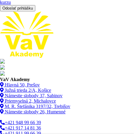
kurzu
Odoslať prihlášku
VaV Akademy
Hlavná 50, Prešov
Južná trieda 2/A, Košice
Námestie slobody 37, Sabinov
Priemyselná 2, Michalovce
M. R. Štefánika 3197/32, Trebišov
Námestie slobody 26, Humenné
+421 948 99 66 39
+421 917 14 81 36
+421 911 99 66 39