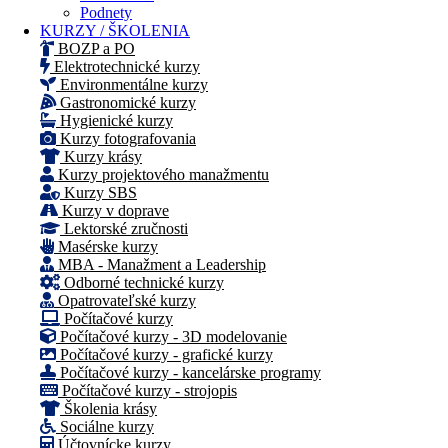
Podnety
KURZY / ŠKOLENIA
BOZP a PO
Elektrotechnické kurzy
Environmentálne kurzy
Gastronomické kurzy
Hygienické kurzy
Kurzy fotografovania
Kurzy krásy
Kurzy projektového manažmentu
Kurzy SBS
Kurzy v doprave
Lektorské zručnosti
Masérske kurzy
MBA - Manažment a Leadership
Odborné technické kurzy
Opatrovateľské kurzy
Počítačové kurzy
Počítačové kurzy - 3D modelovanie
Počítačové kurzy - grafické kurzy
Počítačové kurzy - kancelárske programy
Počítačové kurzy - strojopis
Školenia krásy
Sociálne kurzy
Účtovnícke kurzy