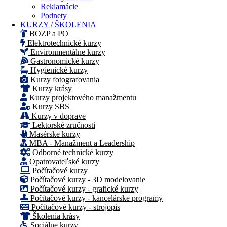
Reklamácie
Podnety
KURZY / ŠKOLENIA
BOZP a PO
Elektrotechnické kurzy
Environmentálne kurzy
Gastronomické kurzy
Hygienické kurzy
Kurzy fotografovania
Kurzy krásy
Kurzy projektového manažmentu
Kurzy SBS
Kurzy v doprave
Lektorské zručnosti
Masérske kurzy
MBA - Manažment a Leadership
Odborné technické kurzy
Opatrovateľské kurzy
Počítačové kurzy
Počítačové kurzy - 3D modelovanie
Počítačové kurzy - grafické kurzy
Počítačové kurzy - kancelárske programy
Počítačové kurzy - strojopis
Školenia krásy
Sociálne kurzy