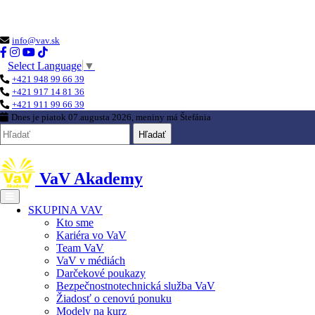
Loading...
info@vav.sk
Select Language
▼
+421 948 99 66 39
+421 917 14 81 36
+421 911 99 66 39
Dnes je
piatok 07.augusta 2026
, meniny má
Štefánia
Hľadať
VaV Akademy
SKUPINA VAV
Kto sme
Kariéra vo VaV
Team VaV
VaV v médiách
Darčekové poukazy
Bezpečnostnotechnická služba VaV
Žiadosť o cenovú ponuku
Modely na kurz