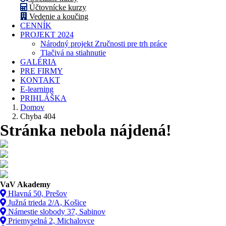
Účtovnícke kurzy
Vedenie a koučing
CENNÍK
PROJEKT 2024
Národný projekt Zručnosti pre trh práce
Tlačivá na stiahnutie
GALÉRIA
PRE FIRMY
KONTAKT
E-learning
PRIHLÁŠKA
Domov
Chyba 404
Stránka nebola nájdená!
VaV Akademy
Hlavná 50, Prešov
Južná trieda 2/A, Košice
Námestie slobody 37, Sabinov
Priemyselná 2, Michalovce