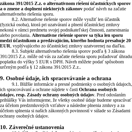
zákona 391/2015 Z.z. o alternatívnom riešení účastníckych sporov
a o zmene a doplnení niektorých zákonov
podať návrh na začatie
alternatívneho riešenia sporu.
8.2. Alternatívne riešenie sporov môže využiť len účastník
(fyzická osoba), ktorá pri uzatváraní a plnení účastníckej zmluvy
nekoná v rámci predmetu svojej podnikateľskej činnosti, zamestnania
alebo povolania.
Alternatívne riešenie sporov sa týka len sporu
medzi účastníkom a predávajúcim, ktorého hodnota presahuje 20
EUR
, vyplývajúceho zo účastníckej zmluvy uzatvorenej na diaľku.
8.3. Subjekt alternatívneho riešenia sporov podľa § 3 zákona
391/2015 Z.z. môže od vás za začatie riešenia sporu požadovať úhradu
poplatku do výšky 5 EUR s DPH. Návrh môžete podať spôsobom
určeným podľa § 12 zákona 391/2015 Z.z..
9. Osobné údaje, ich spracovávanie a ochrana
9.1. Bližšie informácie a presné podmienky o osobných údajoch,
ich spracovávaní a ochrane nájdete v časti
Ochrana osobných
údajov, resp. Zásady ochrany osobných údajov
. Pred odoslaním
prihlášky Vás informujeme, že všetky osobné údaje budeme spracúvať
za účelom predzmluvných vzťahov a následne plnenia zmluvy a za
účelom splnenia si našich zákonných povinností v súlade so Zásadami
ochrany osobných údajov.
10. Záverečné ustanovenia