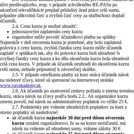
účet predávajúceho, resp. v prípade schváleného RE-PASu po
ukončení rekvalifikácie preplatí príslušný úrad práce celú sumu,
prípadne alikvotnú časť a zvyšnú časť ceny za službu/kurz doplatí
účastník.
2.4. Cenu kurzu je možné uhradiť:
jednorazovým zaplatením ceny kurzu
organizátor môže povoliť účastníkovi platbu na splátky
Najneskôr v deň otvorenia kurzu je potrebné, aby bola zaplatená
polovica z ceny kurzu, zvyšnú čiastku ceny kurzu môže účastník
zaplatiť v splátkach tak, aby do polovice kurzu boli uhradené ¾
zvyšnej čiastky ceny kurzu a ku dňu ukončenia kurzu bola uhradená
celá cena kurzu. V prípade ak účastník neuhradí do ukončenia kurzu
celú sumu, nebude pripustený k záverečnej skúške.
2.5. V prípade omeškania platby za kurz stráca účastník nárok
na niektoré zľavy, ktoré sú spresnené na internetovej stránke
www.vavakademy.sk
.
2.6. Ak účastník po uzatvorení zmluvy požiada o zmenu termínu
kurzu, stráca nárok na zľavy podľa bodu 2.2.. Ak organizátor kurzu
zmenu povolí, má nárok na administratívny poplatok vo výške 25 €.
2.7. Podmienky pre vrátenie uhradených poplatkov za kurz a
storno poplatky sú nasledovné:
ak účastník kurzu
najneskôr 30 dní pred dňom otvorenia
kurzu
oznámi organizátorovi, že sa na kurze nezúčastní, má
nárok na vrátenie už uhradenej sumy, vrátane zálohy 30 €
ak účastník kurzu
najneskôr 15 dní pred dňom otvorenia