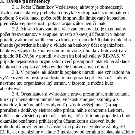
3. Ďalšie podmienky
3.1. Počet Účastníkov Vzdelávacej aktivity je obmedzený.
Vzdelávacie aktivity prebiehajú obvykle v skupinách s minimálnym
počtom 6 osôb, max. počet osôb je spravidla limitovaný kapacitou
prednáškovej miestnosti, pokiaľ organizátor neurčí inak.
3.2. Ak sa o kurz zaujíma viac záujemcov ako je maximálny
počet frekventantov v skupine, miesto získavajú účastníci v takom
poradí, v akom uhradili cenu za kurz, resp. predložili platný doklad o
úhrade (potvrdenie banky o vklade na bankový účet organizátora,
bankový výpis o bezhotovostnom prevode, úhrada v hotovosti) a v
prípade RE-PASu v poradí, v akom im bol schválený RE-PAS. V
prípade nejasnosti si organizátor overí postupnosť platieb na základe
bankového výpisu a/alebo evidencie hotovostných úhrad.
3.3. V prípade, ak účastník poplatok uhradil, ale vzhľadom na
vyššie uvedený postup sa dostal mimo poradia prijatých účastníkov,
navrhne mu organizátor iný termín, v ktorom je možné kurz
absolvovať.
3.4. Organizátor si vyhradzuje právo presunúť termín konania
kurzu pri nenaplnení minimálnej veľkosti študijnej skupiny a z
dôvodov, ktoré nemôže ovplyvniť („zásah vyššej moci") -(napr.
prerušenie dodávky elektrického prúdu, náhle ochorenie Lektora,
odhlásenie väčšieho počtu účastníkov, atď.). V tomto prípade to bude
okamžite oznámené prihláseným účastníkom a zároveň bude
dohodnutý nový termín. Účastník má právo na vrátenie zálohy 30
EUR, ak organizátor v lehote 3 mesiacov od termínu zaplatenia zálohy