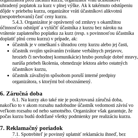
uhradený poplatok za kurz v plnej výške. Ak k takémuto odstúpeniu
dôjde v priebehu kurzu, organizátor vráti účastníkovi alikvotnú
(nespotrebovanú) časť ceny kurzu.
5.4.3. Organizátor je oprávnený od zmluvy s okamžitou
účinnosťou odstúpiť a vylúčiť účastníka z kurzu bez nároku na
vrátenie zaplateného poplatku za kurz (resp. s povinnosťou účastníka
doplatiť plnú cenu kurzu) v prípade, ak:
účastník je v omeškaní s úhradou ceny kurzu alebo jej časti,
účastník svojím správaním (vrátane verbálnych prejavov,
hrozieb či nevhodnej komunikácie) hrubo porušuje dobré mravy,
narúša priebeh školenia, obmedzuje lektora alebo ostatných
účastníkov kurzu,
účastník závažným spôsobom poruší interné predpisy
organizátora, s ktorými bol oboznámený.
6. Záručná doba
6.1. Na kurzy ako také nie je poskytovaná záručná doba,
nakoľko to v akom rozsahu nadobudne účastník vedomosti závisí vo
veľkom rozsahu od neho samotného. Organizátor však garantuje, že
počas kurzu budú dodržané všetky podmienky pre realizáciu kurzu.
7. Reklamačný poriadok
7.1. Spotrebiteľ je povinný uplatniť reklamáciu ihneď, bez