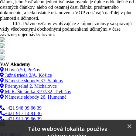
článok, jeho časť alebo jednotlivé ustanovenie je úplne oddeliteľné od
ostatných článkov, alebo od ostatnej časti článku predmetného
dokumentu, a teda ostatné ustanovenia VOP zostávajú naďalej v plnej
platnosti a účinnosti.
10.7. Právne vzťahy vyplývajúce z kúpnej zmluvy sa spravujú
vždy všeobecnými obchodnými podmienkami účinnými v čase
záväznej objednávky tovaru.
VaV Akademy
Hlavná 50, Prešov
Južná trieda 2/A, Košice
Námestie slobody 37, Sabinov
Priemyselná 2, Michalovce
M. R. Štefánika 3197/32, Trebišov
Námestie slobody 26, Humenné
+421 948 99 66 39
+421 917 14 81 36
+421 911 99 66 39
×
info@vav.sk
Táto webová lokalita používa
súbory cookie.