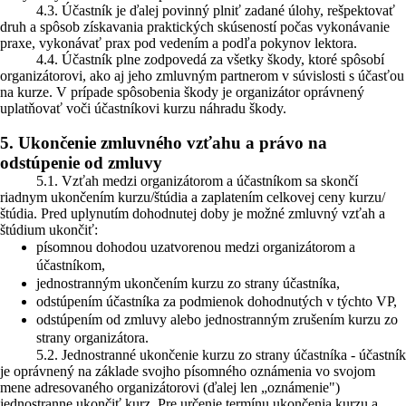
4.3. Účastník je ďalej povinný plniť zadané úlohy, rešpektovať
druh a spôsob získavania praktických skúseností počas vykonávanie
praxe, vykonávať prax pod vedením a podľa pokynov lektora.
4.4. Účastník plne zodpovedá za všetky škody, ktoré spôsobí
organizátorovi, ako aj jeho zmluvným partnerom v súvislosti s účasťou
na kurze. V prípade spôsobenia škody je organizátor oprávnený
uplatňovať voči účastníkovi kurzu náhradu škody.
5. Ukončenie zmluvného vzťahu a právo na
odstúpenie od zmluvy
5.1. Vzťah medzi organizátorom a účastníkom sa skončí
riadnym ukončením kurzu/štúdia a zaplatením celkovej ceny kurzu/
štúdia. Pred uplynutím dohodnutej doby je možné zmluvný vzťah a
štúdium ukončiť:
písomnou dohodou uzatvorenou medzi organizátorom a
účastníkom,
jednostranným ukončením kurzu zo strany účastníka,
odstúpením účastníka za podmienok dohodnutých v týchto VP,
odstúpením od zmluvy alebo jednostranným zrušením kurzu zo
strany organizátora.
5.2. Jednostranné ukončenie kurzu zo strany účastníka - účastník
je oprávnený na základe svojho písomného oznámenia vo svojom
mene adresovaného organizátorovi (ďalej len „oznámenie")
jednostranne ukončiť kurz. Pre určenie termínu ukončenia kurzu a