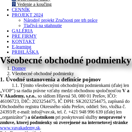
Vedenie a koučing
CENNÍK
PROJEKT 2024
Národný projekt Zručnosti pre trh práce
Tlačivá na stiahnutie
GALÉRIA
PRE FIRMY
KONTAKT
E-learning
PRIHLÁŠKA
Všeobecné obchodné podmienky
Domov
Všeobecné obchodné podmienky
1. Úvodné ustanovenia a definície pojmov
1.1. Týmito všeobecnými obchodnými podmienkami (ďalej len
„VOP") sa riadia právne vzťahy medzi obchodnou spoločnosťou
V a
V Akademy, s.r.o.
, so sídlom Hlavná 50, 080 01 Prešov, IČO:
46106723, DIČ: 2023254475, IČ DPH: SK2023254475, zapísaná do
Obchodného registra Okresného súdu Prešov, oddiel: Sro, vložka č.
24393/P, e-mail: info@vav.sk, tel. č. +421 948 996 639 (ďalej len
„organizátor")
a účastníkom
pri poskytovaní služby
neupravené v
zmluve, ktorej podmienky sú zverejnené na internetovej stránke
www.vavakademy.sk
.