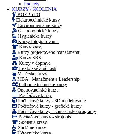
Podnety
KURZY / ŠKOLENIA
BOZP a PO
Elektrotechnické kurzy
Environmentálne kurzy
Gastronomické kurzy
Hygienické kurzy
Kurzy fotografovania
Kurzy krásy
Kurzy projektového manažmentu
Kurzy SBS
Kurzy v doprave
Lektorské zručnosti
Masérske kurzy
MBA - Manažment a Leadership
Odborné technické kurzy
Opatrovateľské kurzy
Počítačové kurzy
Počítačové kurzy - 3D modelovanie
Počítačové kurzy - grafické kurzy
Počítačové kurzy - kancelárske programy
Počítačové kurzy - strojopis
Školenia krásy
Sociálne kurzy
Účtovnícke kurzy