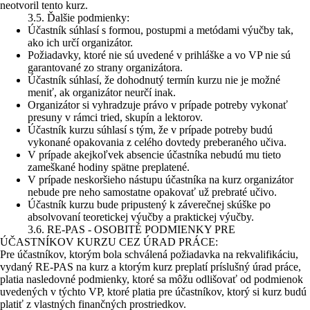
neotvoril tento kurz.
3.5. Ďalšie podmienky:
Účastník súhlasí s formou, postupmi a metódami výučby tak,
ako ich určí organizátor.
Požiadavky, ktoré nie sú uvedené v prihláške a vo VP nie sú
garantované zo strany organizátora.
Účastník súhlasí, že dohodnutý termín kurzu nie je možné
meniť, ak organizátor neurčí inak.
Organizátor si vyhradzuje právo v prípade potreby vykonať
presuny v rámci tried, skupín a lektorov.
Účastník kurzu súhlasí s tým, že v prípade potreby budú
vykonané opakovania z celého dovtedy preberaného učiva.
V prípade akejkoľvek absencie účastníka nebudú mu tieto
zameškané hodiny spätne preplatené.
V prípade neskoršieho nástupu účastníka na kurz organizátor
nebude pre neho samostatne opakovať už prebraté učivo.
Účastník kurzu bude pripustený k záverečnej skúške po
absolvovaní teoretickej výučby a praktickej výučby.
3.6. RE-PAS - OSOBITÉ PODMIENKY PRE
ÚČASTNÍKOV KURZU CEZ ÚRAD PRÁCE:
Pre účastníkov, ktorým bola schválená požiadavka na rekvalifikáciu,
vydaný RE-PAS na kurz a ktorým kurz preplatí príslušný úrad práce,
platia nasledovné podmienky, ktoré sa môžu odlišovať od podmienok
uvedených v týchto VP, ktoré platia pre účastníkov, ktorý si kurz budú
platiť z vlastných finančných prostriedkov.