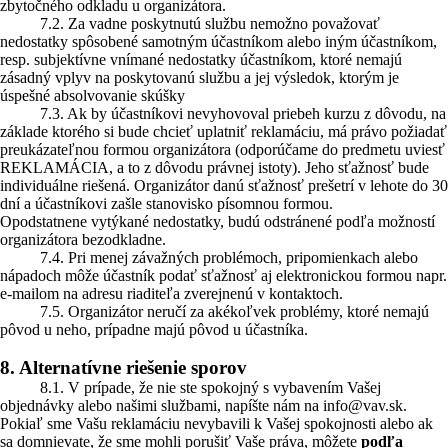
zbytočného odkladu u organizátora.
7.2. Za vadne poskytnutú službu nemožno považovať
nedostatky spôsobené samotným účastníkom alebo iným účastníkom,
resp. subjektívne vnímané nedostatky účastníkom, ktoré nemajú
zásadný vplyv na poskytovanú službu a jej výsledok, ktorým je
úspešné absolvovanie skúšky
7.3. Ak by účastníkovi nevyhovoval priebeh kurzu z dôvodu, na
základe ktorého si bude chcieť uplatniť reklamáciu, má právo požiadať
preukázateľnou formou organizátora (odporúčame do predmetu uviesť
REKLAMÁCIA, a to z dôvodu právnej istoty). Jeho sťažnosť bude
individuálne riešená. Organizátor danú sťažnosť prešetrí v lehote do 30
dní a účastníkovi zašle stanovisko písomnou formou.
Opodstatnene vytýkané nedostatky, budú odstránené podľa možností
organizátora bezodkladne.
7.4. Pri menej závažných problémoch, pripomienkach alebo
nápadoch môže účastník podať sťažnosť aj elektronickou formou napr.
e-mailom na adresu riaditeľa zverejnenú v kontaktoch.
7.5. Organizátor neručí za akékoľvek problémy, ktoré nemajú
pôvod u neho, prípadne majú pôvod u účastníka.
8. Alternatívne riešenie sporov
8.1. V prípade, že nie ste spokojný s vybavením Vašej
objednávky alebo našimi službami, napíšte nám na info@vav.sk.
Pokiaľ sme Vašu reklamáciu nevybavili k Vašej spokojnosti alebo ak
sa domnievate, že sme mohli porušiť Vaše práva, môžete
podľa