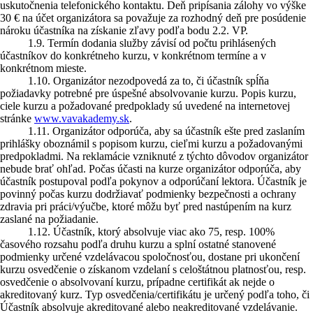
uskutočnenia telefonického kontaktu. Deň pripísania zálohy vo výške
30 € na účet organizátora sa považuje za rozhodný deň pre posúdenie
nároku účastníka na získanie zľavy podľa bodu 2.2. VP.
1.9. Termín dodania služby závisí od počtu prihlásených
účastníkov do konkrétneho kurzu, v konkrétnom termíne a v
konkrétnom mieste.
1.10. Organizátor nezodpovedá za to, či účastník spĺňa
požiadavky potrebné pre úspešné absolvovanie kurzu. Popis kurzu,
ciele kurzu a požadované predpoklady sú uvedené na internetovej
stránke
www.vavakademy.sk
.
1.11. Organizátor odporúča, aby sa účastník ešte pred zaslaním
prihlášky oboznámil s popisom kurzu, cieľmi kurzu a požadovanými
predpokladmi. Na reklamácie vzniknuté z týchto dôvodov organizátor
nebude brať ohľad. Počas účasti na kurze organizátor odporúča, aby
účastník postupoval podľa pokynov a odporúčaní lektora. Účastník je
povinný počas kurzu dodržiavať podmienky bezpečnosti a ochrany
zdravia pri práci/výučbe, ktoré môžu byť pred nastúpením na kurz
zaslané na požiadanie.
1.12. Účastník, ktorý absolvuje viac ako 75, resp. 100%
časového rozsahu podľa druhu kurzu a splní ostatné stanovené
podmienky určené vzdelávacou spoločnosťou, dostane pri ukončení
kurzu osvedčenie o získanom vzdelaní s celoštátnou platnosťou, resp.
osvedčenie o absolvovaní kurzu, prípadne certifikát ak nejde o
akreditovaný kurz. Typ osvedčenia/certifikátu je určený podľa toho, či
Účastník absolvuje akreditované alebo neakreditované vzdelávanie.