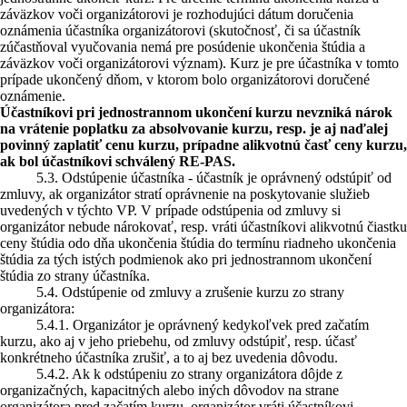
záväzkov voči organizátorovi je rozhodujúci dátum doručenia
oznámenia účastníka organizátorovi (skutočnosť, či sa účastník
zúčastňoval vyučovania nemá pre posúdenie ukončenia štúdia a
záväzkov voči organizátorovi význam). Kurz je pre účastníka v tomto
prípade ukončený dňom, v ktorom bolo organizátorovi doručené
oznámenie.
Účastníkovi pri jednostrannom ukončení kurzu nevzniká nárok
na vrátenie poplatku za absolvovanie kurzu, resp. je aj naďalej
povinný zaplatiť cenu kurzu, prípadne alikvotnú časť ceny kurzu,
ak bol účastníkovi schválený RE-PAS.
5.3. Odstúpenie účastníka - účastník je oprávnený odstúpiť od
zmluvy, ak organizátor stratí oprávnenie na poskytovanie služieb
uvedených v týchto VP. V prípade odstúpenia od zmluvy si
organizátor nebude nárokovať, resp. vráti účastníkovi alikvotnú čiastku
ceny štúdia odo dňa ukončenia štúdia do termínu riadneho ukončenia
štúdia za tých istých podmienok ako pri jednostrannom ukončení
štúdia zo strany účastníka.
5.4. Odstúpenie od zmluvy a zrušenie kurzu zo strany
organizátora:
5.4.1. Organizátor je oprávnený kedykoľvek pred začatím
kurzu, ako aj v jeho priebehu, od zmluvy odstúpiť, resp. účasť
konkrétneho účastníka zrušiť, a to aj bez uvedenia dôvodu.
5.4.2. Ak k odstúpeniu zo strany organizátora dôjde z
organizačných, kapacitných alebo iných dôvodov na strane
organizátora pred začatím kurzu, organizátor vráti účastníkovi