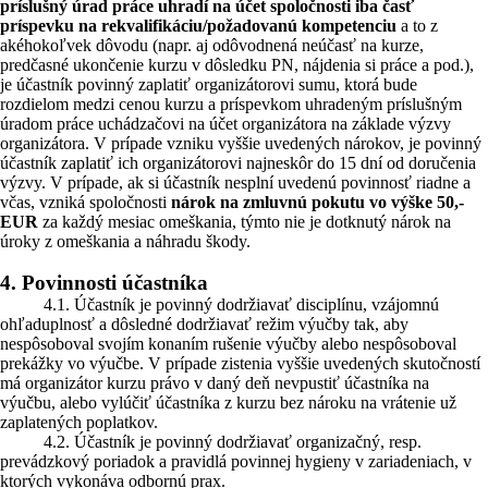
príslušný úrad práce uhradí na účet spoločnosti iba časť
príspevku na rekvalifikáciu/požadovanú kompetenciu
a to z
akéhokoľvek dôvodu (napr. aj odôvodnená neúčasť na kurze,
predčasné ukončenie kurzu v dôsledku PN, nájdenia si práce a pod.),
je účastník povinný zaplatiť organizátorovi sumu, ktorá bude
rozdielom medzi cenou kurzu a príspevkom uhradeným príslušným
úradom práce uchádzačovi na účet organizátora na základe výzvy
organizátora. V prípade vzniku vyššie uvedených nárokov, je povinný
účastník zaplatiť ich organizátorovi najneskôr do 15 dní od doručenia
výzvy. V prípade, ak si účastník nesplní uvedenú povinnosť riadne a
včas, vzniká spoločnosti
nárok na zmluvnú pokutu vo výške 50,-
EUR
za každý mesiac omeškania, týmto nie je dotknutý nárok na
úroky z omeškania a náhradu škody.
4. Povinnosti účastníka
4.1. Účastník je povinný dodržiavať disciplínu, vzájomnú
ohľaduplnosť a dôsledné dodržiavať režim výučby tak, aby
nespôsoboval svojím konaním rušenie výučby alebo nespôsoboval
prekážky vo výučbe. V prípade zistenia vyššie uvedených skutočností
má organizátor kurzu právo v daný deň nevpustiť účastníka na
výučbu, alebo vylúčiť účastníka z kurzu bez nároku na vrátenie už
zaplatených poplatkov.
4.2. Účastník je povinný dodržiavať organizačný, resp.
prevádzkový poriadok a pravidlá povinnej hygieny v zariadeniach, v
ktorých vykonáva odbornú prax.