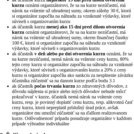
kurzu
oznámi organizátorovi, že sa na kurze nezúčastní, má
nárok na vrátenie už uhradenej sumy, okrem zálohy 30 €, ktorú
si organizátor započíta na náhradu za vzniknuté výdavky, ktoré
súviseli s organizovaním kurzu
ak účastník kurzu
menej ako 15 dní pred dňom otvorenia
kurzu
oznámi organizátorovi, že sa na kurze nezúčastní, má
nárok na vrátenie už uhradenej sumy, okrem finančnej čiastky
100 €, ktorú si organizátor započíta na náhradu za vzniknuté
výdavky, ktoré súviseli s organizovaním kurzu
ak účastník
v deň alebo po dni otvorenia kurzu
oznámi, že sa
na kurze nezúčastní, nemá nárok na vrátenie ceny kurzu, 80%
tejto ceny kurzu si organizátor započíta na náhradu za vzniknuté
výdavky, ktoré súviseli s organizovaním kurzu a 20% z ceny
kurzu si organizátor započíta ako sankciu za nesplnenie záväzku
účastníka zúčastniť sa na danom kurze podľa bodu 3.1
ak účastník
počas trvania kurzu
zo zdravotných dôvodov, z
dôvodu nájdenia si práce alebo iných dôvodov nebude môcť
pokračovať v kurze, účastník nemá nárok na vrátenie ceny
kurzu, resp. je povinný doplatiť cenu kurzu, resp. alikvotnú časť
ceny kurzu, ktorú nepreplatil príslušný úrad práce, avšak
organizátor mu umožní zúčastniť sa na ďalšom realizovanom
kurze. Odôvodnenosť prípadu posudzuje organizátor v každom
prípade výhradne individuálne