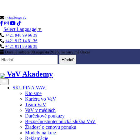
Loading...
info@vav.sk
Select Language
▼
+421 948 99 66 39
+421 917 14 81 36
+421 911 99 66 39
Dnes je
sobota 08.augusta 2026
, meniny má
Oskar
Hľadať
VaV Akademy
SKUPINA VAV
Kto sme
Kariéra vo VaV
Team VaV
VaV v médiách
Darčekové poukazy
Bezpečnostnotechnická služba VaV
Žiadosť o cenovú ponuku
Modely na kurz
Reklamácie