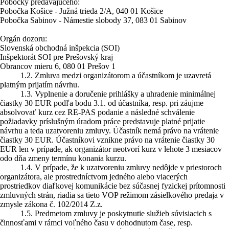
Pobočky predávajúceho:
Pobočka Košice - Južná trieda 2/A, 040 01 Košice
Pobočka Sabinov - Námestie slobody 37, 083 01 Sabinov
Orgán dozoru:
Slovenská obchodná inšpekcia (SOI)
Inšpektorát SOI pre Prešovský kraj
Obrancov mieru 6, 080 01 Prešov 1
1.2. Zmluva medzi organizátorom a účastníkom je uzavretá
platným prijatím návrhu.
1.3. Vyplnenie a doručenie prihlášky a uhradenie minimálnej
čiastky 30 EUR podľa bodu 3.1. od účastníka, resp. pri záujme
absolvovať kurz cez RE-PAS podanie a následné schválenie
požiadavky príslušným úradom práce predstavuje platné prijatie
návrhu a teda uzatvoreniu zmluvy. Účastník nemá právo na vrátenie
čiastky 30 EUR. Účastníkovi vznikne právo na vrátenie čiastky 30
EUR len v prípade, ak organizátor neotvorí kurz v lehote 3 mesiacov
odo dňa zmeny termínu konania kurzu.
1.4. V prípade, že k uzatvoreniu zmluvy nedôjde v priestoroch
organizátora, ale prostredníctvom jedného alebo viacerých
prostriedkov diaľkovej komunikácie bez súčasnej fyzickej prítomnosti
zmluvných strán, riadia sa tieto VOP režimom zásielkového predaja v
zmysle zákona č. 102/2014 Z.z.
1.5. Predmetom zmluvy je poskytnutie služieb súvisiacich s
činnosťami v rámci voľného času v dohodnutom čase, resp.