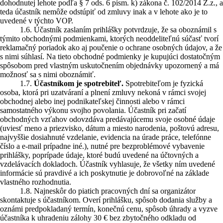
dohodnutej lehote podľa § 7 ods. 6 písm. k) zákona č. 102/2014 Z.z., a
teda účastník nemôže odstúpiť od zmluvy inak a v lehote ako je to
uvedené v týchto VOP.
1.6. Účastník zaslaním prihlášky potvrdzuje, že sa oboznámil s
týmito obchodnými podmienkami, ktorých neoddeliteľnú súčasť tvorí
reklamačný poriadok ako aj poučenie o ochrane osobných údajov, a že
s nimi súhlasí. Na tieto obchodné podmienky je kupujúci dostatočným
spôsobom pred vlastným uskutočnením objednávky upozornený a má
možnosť sa s nimi oboznámiť.
1.7.
Účastníkom je spotrebiteľ.
Spotrebiteľom je fyzická
osoba, ktorá pri uzatváraní a plnení zmluvy nekoná v rámci svojej
obchodnej alebo inej podnikateľskej činnosti alebo v rámci
samostatného výkonu svojho povolania. Účastník pri začatí
obchodných vzťahov odovzdáva predávajúcemu svoje osobné údaje
(uviesť meno a priezvisko, dátum a miesto narodenia, poštovú adresu,
najvyššie dosiahnuté vzdelanie, evidencia na úrade práce, telefónne
číslo a e-mail prípadne iné.), nutné pre bezproblémové vybavenie
prihlášky, poprípade údaje, ktoré budú uvedené na účtovných a
vzdelávacích dokladoch. Účastník vyhlasuje, že všetky ním uvedené
informácie sú pravdivé a ich poskytnutie je dobrovoľné na základe
vlastného rozhodnutia.
1.8. Najneskôr do piatich pracovných dní sa organizátor
skontaktuje s účastníkom. Overí prihlášku, spôsob dodania služby a
oznámi predpokladaný termín, konečnú cenu, spôsob úhrady a vyzve
účastníka k uhradeniu zálohy 30 € bez zbytočného odkladu od