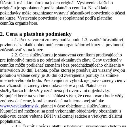
Účastník má takto nárok na jeden originál. Vystavenie ďalšieho
originálu je spoplatnené podľa platného cenníka. Na základe
požiadavky môže organizátor vystaviť účastníkovi potvrdenie o účasti
na kurze. Vystavenie potvrdenia je spoplatnené podľa platného
cenníka organizátora.
2. Cena a platobné podmienky
2.1. Po uzatvorení zmluvy podľa bodu 1.3. vzniká účastníkovi
povinnosť zaplatiť dohodnutú cenu organizátorovi kurzu a povinnosť
zúčastňovať sa na kurze.
2.2. Cena služby/kurzu je stanovená cenníkom predávajúceho
pre jednotlivé mestá a po odrátaní aktuálnych zliav. Ceny uvedené v
cenníku môžu podliehať zmenám i bez predchádzajúceho ohlásenia v
intervaloch 30 dní. Lehota, počas ktorej je predávajúci viazaný svojou
ponukou vrátane ceny, je 30 dní od zverejnenia ponuky na stránke
internetového obchodu. Predávajúci si vyhradzuje právo zmeny cien v
nadväznosti na zmeny cien dodávateľov a pod. Platná cena
služby/kurzu bude vždy oznámená pri overovaní objednávky.
Kupujúci berie na vedomie a súhlasí s tým, že cena tovaru bude vždy
zodpovedať cene, ktorá je uvedená na internetovej stránke
www.vavakademy.sk
, platnej v čase objednania služby/kurzu.
Kupujúci má možnosť sa pred vykonaním objednávky oboznámiť s
celkovou cenou vrátane DPH v zákonnej sadzbe a všetkými ďalšími
poplatkami.
2.3. Účastník uhrádza platbu v hotovosti, prevodom/vkladom na