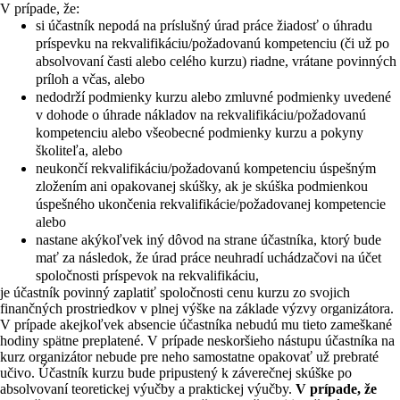
V prípade, že:
si účastník nepodá na príslušný úrad práce žiadosť o úhradu
príspevku na rekvalifikáciu/požadovanú kompetenciu (či už po
absolvovaní časti alebo celého kurzu) riadne, vrátane povinných
príloh a včas, alebo
nedodrží podmienky kurzu alebo zmluvné podmienky uvedené
v dohode o úhrade nákladov na rekvalifikáciu/požadovanú
kompetenciu alebo všeobecné podmienky kurzu a pokyny
školiteľa, alebo
neukončí rekvalifikáciu/požadovanú kompetenciu úspešným
zložením ani opakovanej skúšky, ak je skúška podmienkou
úspešného ukončenia rekvalifikácie/požadovanej kompetencie
alebo
nastane akýkoľvek iný dôvod na strane účastníka, ktorý bude
mať za následok, že úrad práce neuhradí uchádzačovi na účet
spoločnosti príspevok na rekvalifikáciu,
je účastník povinný zaplatiť spoločnosti cenu kurzu zo svojich
finančných prostriedkov v plnej výške na základe výzvy organizátora.
V prípade akejkoľvek absencie účastníka nebudú mu tieto zameškané
hodiny spätne preplatené. V prípade neskoršieho nástupu účastníka na
kurz organizátor nebude pre neho samostatne opakovať už prebraté
učivo. Účastník kurzu bude pripustený k záverečnej skúške po
absolvovaní teoretickej výučby a praktickej výučby.
V prípade, že