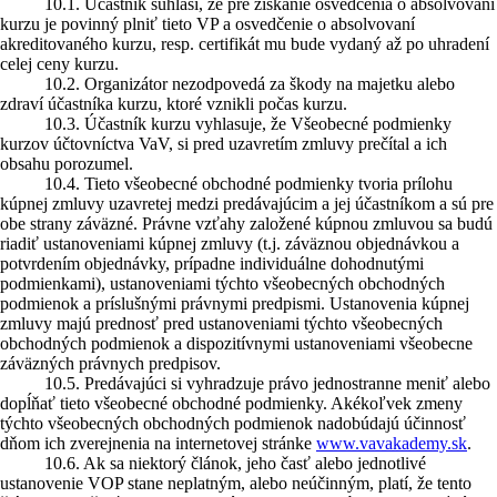
10.1. Účastník súhlasí, že pre získanie osvedčenia o absolvovaní
kurzu je povinný plniť tieto VP a osvedčenie o absolvovaní
akreditovaného kurzu, resp. certifikát mu bude vydaný až po uhradení
celej ceny kurzu.
10.2. Organizátor nezodpovedá za škody na majetku alebo
zdraví účastníka kurzu, ktoré vznikli počas kurzu.
10.3. Účastník kurzu vyhlasuje, že Všeobecné podmienky
kurzov účtovníctva VaV, si pred uzavretím zmluvy prečítal a ich
obsahu porozumel.
10.4. Tieto všeobecné obchodné podmienky tvoria prílohu
kúpnej zmluvy uzavretej medzi predávajúcim a jej účastníkom a sú pre
obe strany záväzné. Právne vzťahy založené kúpnou zmluvou sa budú
riadiť ustanoveniami kúpnej zmluvy (t.j. záväznou objednávkou a
potvrdením objednávky, prípadne individuálne dohodnutými
podmienkami), ustanoveniami týchto všeobecných obchodných
podmienok a príslušnými právnymi predpismi. Ustanovenia kúpnej
zmluvy majú prednosť pred ustanoveniami týchto všeobecných
obchodných podmienok a dispozitívnymi ustanoveniami všeobecne
záväzných právnych predpisov.
10.5. Predávajúci si vyhradzuje právo jednostranne meniť alebo
dopĺňať tieto všeobecné obchodné podmienky. Akékoľvek zmeny
týchto všeobecných obchodných podmienok nadobúdajú účinnosť
dňom ich zverejnenia na internetovej stránke
www.vavakademy.sk
.
10.6. Ak sa niektorý článok, jeho časť alebo jednotlivé
ustanovenie VOP stane neplatným, alebo neúčinným, platí, že tento